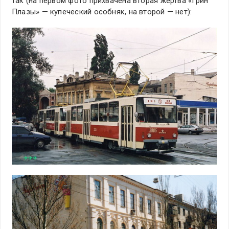
так (на первом фото прихвачена вторая жертва «Грин
Плазы» — купеческий особняк, на второй — нет):