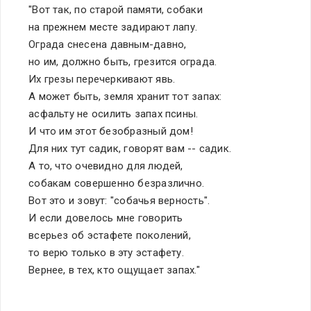
     "Вот так, по старой памяти, собаки
     на прежнем месте задирают лапу.
     Ограда снесена давным-давно,
     но им, должно быть, грезится ограда.
     Их грезы перечеркивают явь.
     А может быть, земля хранит тот запах:
     асфальту не осилить запах псины.
     И что им этот безобразный дом!
     Для них тут садик, говорят вам -- садик.
     А то, что очевидно для людей,
     собакам совершенно безразлично.
     Вот это и зовут: "собачья верность".
     И если довелось мне говорить
     всерьез об эстафете поколений,
     то верю только в эту эстафету.
     Вернее, в тех, кто ощущает запах."