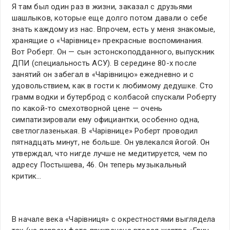
Я там был один раз в жизни, заказал с друзьями
шашлыков, которые еще долго потом давали о себе
знать каждому из нас. Впрочем, есть у меня знакомые,
хранящие о «Чарiвнице» прекрасные воспоминания.
Вот Роберт. Он — сын эстонскоподданного, выпускник
ДПИ (специальность АСУ). В середине 80-х после
занятий он забегал в «Чарiвницю» ежедневно и с
удовольствием, как в гости к любимому дедушке. Сто
грамм водки и бутерброд с колбасой спускали Роберту
по какой-то смехотворной цене — очень
симпатизировали ему официантки, особенно одна,
светлоглазенькая. В «Чарiвнице» Роберт проводил
пятнадцать минут, не больше. Он увлекался йогой. Он
утверждал, что нигде лучше не медитируется, чем по
адресу Постышева, 46. Он теперь музыкальный
критик…
В начале века «Чарiвниця» с окрестностями выглядела