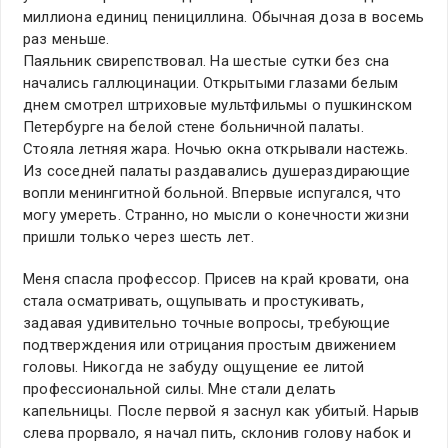
миллиона единиц пенициллина. Обычная доза в восемь
раз меньше.
Паяльник свирепствовал. На шестые сутки без сна
начались галлюцинации. Открытыми глазами белым
днем смотрел штриховые мультфильмы о пушкинском
Петербурге на белой стене больничной палаты.
Стояла летняя жара. Ночью окна открывали настежь.
Из соседней палаты раздавались душераздирающие
вопли менингитной больной. Впервые испугался, что
могу умереть. Странно, но мысли о конечности жизни
пришли только через шесть лет.
Меня спасла профессор. Присев на край кровати, она
стала осматривать, ощупывать и простукивать,
задавая удивительно точные вопросы, требующие
подтверждения или отрицания простым движением
головы. Никогда не забуду ощущение ее литой
профессиональной силы. Мне стали делать
капельницы. После первой я заснул как убитый. Нарыв
слева прорвало, я начал пить, склонив голову набок и