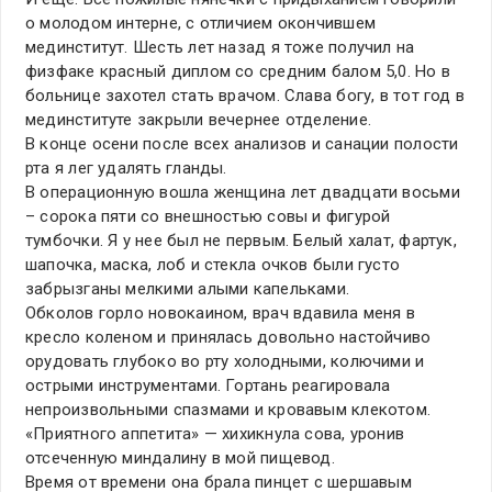
о молодом интерне, с отличием окончившем
мединститут. Шесть лет назад я тоже получил на
физфаке красный диплом со средним балом 5,0. Но в
больнице захотел стать врачом. Слава богу, в тот год в
мединституте закрыли вечернее отделение.
В конце осени после всех анализов и санации полости
рта я лег удалять гланды.
В операционную вошла женщина лет двадцати восьми
– сорока пяти со внешностью совы и фигурой
тумбочки. Я у нее был не первым. Белый халат, фартук,
шапочка, маска, лоб и стекла очков были густо
забрызганы мелкими алыми капельками.
Обколов горло новокаином, врач вдавила меня в
кресло коленом и принялась довольно настойчиво
орудовать глубоко во рту холодными, колючими и
острыми инструментами. Гортань реагировала
непроизвольными спазмами и кровавым клекотом.
«Приятного аппетита» — хихикнула сова, уронив
отсеченную миндалину в мой пищевод.
Время от времени она брала пинцет с шершавым