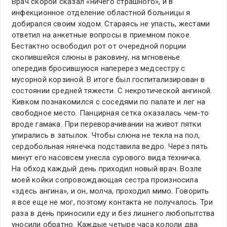
Врач скорой сказал «ничего страшного», и в
инфекционное отделение областной больницы я
добирался своим ходом. Стараясь не упасть, жестами
ответил на анкетные вопросы в приемном покое.
Бестактно освободил рот от очередной порции
скопившейся слюны в раковину, на мгновенье
опередив бросившуюся наперерез медсестру с
мусорной корзиной. В итоге был госпитализирован в
состоянии средней тяжести. С некротической ангиной.
Кивком познакомился с соседями по палате и лег на
свободное место. Панцирная сетка оказалась чем-то
вроде гамака. При переворачивании на живот пятки
упирались в затылок. Чтобы слюна не текла на пол,
сердобольная нянечка подставила ведро. Через пять
минут его насовсем унесла сурового вида техничка.
На обход каждый день приходил новый врач. Возле
моей койки сопровождающая сестра произносила
«здесь ангина», и он, молча, проходил мимо. Говорить
я все еще не мог, поэтому контакта не получалось. Три
раза в день приносили еду и без лишнего любопытства
уносили обратно. Каждые четыре часа кололи два