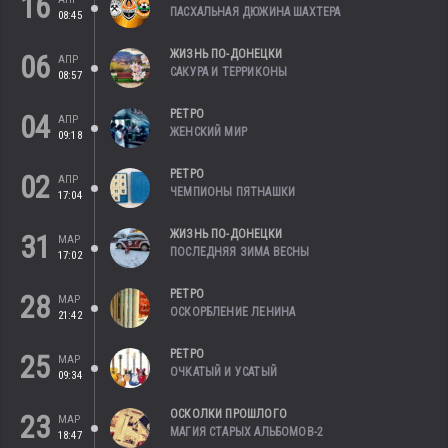
16
ПАСХАЛЬНАЯ ДЮЖИНА ШАХТЕРА
08:45
ЖИЗНЬ ПО-ДОНЕЦКИ
06
АПР
САКУРА И ТЕРРИКОНЫ
08:57
РЕТРО
04
АПР
ЖЕНСКИЙ МИР
09:18
РЕТРО
02
АПР
ЧЕМПИОНЫ ПЯТНАШКИ
17:04
ЖИЗНЬ ПО-ДОНЕЦКИ
31
МАР
ПОСЛЕДНЯЯ ЗИМА ВЕСНЫ
17:02
РЕТРО
28
МАР
ОСКОРБЛЕНИЕ ЛЕНИНА
21:42
РЕТРО
25
МАР
ОЧКАТЫЙ И УСАТЫЙ
09:34
ОСКОЛКИ ПРОШЛОГО
23
МАР
МАГИЯ СТАРЫХ АЛЬБОМОВ-2
18:47