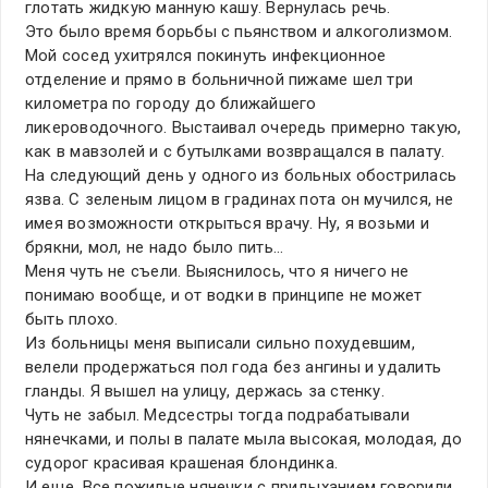
глотать жидкую манную кашу. Вернулась речь.
Это было время борьбы с пьянством и алкоголизмом.
Мой сосед ухитрялся покинуть инфекционное
отделение и прямо в больничной пижаме шел три
километра по городу до ближайшего
ликероводочного. Выстаивал очередь примерно такую,
как в мавзолей и с бутылками возвращался в палату.
На следующий день у одного из больных обострилась
язва. С зеленым лицом в градинах пота он мучился, не
имея возможности открыться врачу. Ну, я возьми и
брякни, мол, не надо было пить…
Меня чуть не съели. Выяснилось, что я ничего не
понимаю вообще, и от водки в принципе не может
быть плохо.
Из больницы меня выписали сильно похудевшим,
велели продержаться пол года без ангины и удалить
гланды. Я вышел на улицу, держась за стенку.
Чуть не забыл. Медсестры тогда подрабатывали
нянечками, и полы в палате мыла высокая, молодая, до
судорог красивая крашеная блондинка.
И еще. Все пожилые нянечки с придыханием говорили