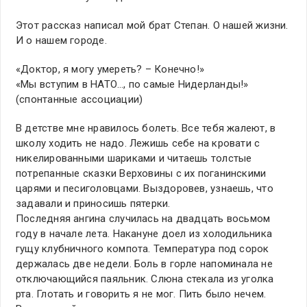
Этот рассказ написал мой брат Степан. О нашей жизни.
И о нашем городе.
«Доктор, я могу умереть? – Конечно!»
«Мы вступим в НАТО…, по самые Нидерланды!»
(спонтанные ассоциации)
В детстве мне нравилось болеть. Все тебя жалеют, в
школу ходить не надо. Лежишь себе на кровати с
никелированными шариками и читаешь толстые
потрепанные сказки Верховины с их поганинскими
царями и песиголовцами. Выздоровев, узнаешь, что
задавали и приносишь пятерки.
Последняя ангина случилась на двадцать восьмом
году в начале лета. Накануне доел из холодильника
гущу клубничного компота. Температура под сорок
держалась две недели. Боль в горле напоминала не
отключающийся паяльник. Слюна стекала из уголка
рта. Глотать и говорить я не мог. Пить было нечем.