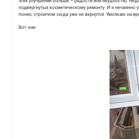
этих улучшений больше – радости или неудобств). Нед
подвергнутых косметическому ремонту. И я нечаянно у
понял, строители сюда уже не вернутся. Умолкаю на в
Вот они: