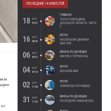
ПОСЛЕДНИЕ 14 НОВОСТЕЙ
ГЛАВНОЕ
18
АПР
ТЕХНОГЕРАЛЬДИКА
09:01
ДОНЕЦКОЙ ОБЛАСТИ. ЧАСТЬ
2
РЕТРО
16
АПР
ПАСХАЛЬНАЯ ДЮЖИНА
08:45
ШАХТЕРА
ЖИЗНЬ ПО-ДОНЕЦКИ
06
АПР
САКУРА И ТЕРРИКОНЫ
08:57
РЕТРО
04
АПР
ЖЕНСКИЙ МИР
09:18
екте
РЕТРО
02
АПР
тыдно
ЧЕМПИОНЫ ПЯТНАШКИ
17:04
ЖИЗНЬ ПО-ДОНЕЦКИ
31
МАР
ПОСЛЕДНЯЯ ЗИМА ВЕСНЫ
17:02
 от