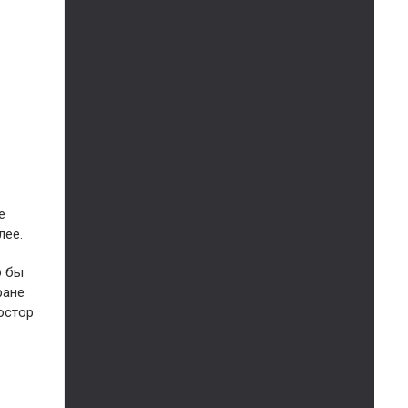
е
лее.
о бы
ране
ростор