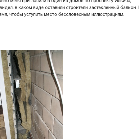
авно меня пригласили в один из домов по проспекту Ильича,
видел, в каком виде оставили строители застекленный балкон. 
ремя, чтобы уступить место бессловесным иллюстрациям.