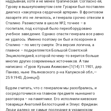
надрывная, хотя и не менее трагическая. Согласно ей,
Гурову в вышеупомянутом селе Гусарки был поставлен
диагноз «закупорка сердечной артерии». В фронтовом
лазарете это не лечилось, и генерала срочно отвезли в
Сталино. Разместили в школе №2, точнее – в
госпитале, под который было переоборудовано
учебное заведение. Однако спасти генерала все равно
не удалось. Именно поэтому он был и похоронен в
Сталино – по месту смерти. Эта версия логична, а
главное – подкрепляется Большой Советской
Энциклопедией, которой почему-то верится больше
многих других современных источников. А там
написано: «Гуров Кузьма Акимович [1(14).11.1901, дер.
Панево, ныне Ульяновского р-на Калужской обл.,—
25.9.1943, Донецк]).
Будем считать, что с генералом мы разобрались, и
сосредоточимся на главном предмете нынешнего
разговора – на памятнике. Его исполнили киевские
товарищи Анатолий Белостоцкий и Элиус Фридман.
Люди далеко не самые последние в украинском