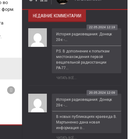
08:55
о во
 форм.
НЕДАВНИЕ КОММЕНТАРИИ
та
22.05.2024 12:19
История радиовещания: Донецк
.
20-х -...
P.S. В дополнение к попыткам 
местонахождения первой 
вещательной радиостанции 
РА-77...
ЧИТАТЬ ВСЁ...
20.05.2024 12:09
История радиовещания: Донецк
20-х -...
В новых публикациях краеведа В. 
Мартыненко дана новая 
информация о...
ЧИТАТЬ ВСЁ...