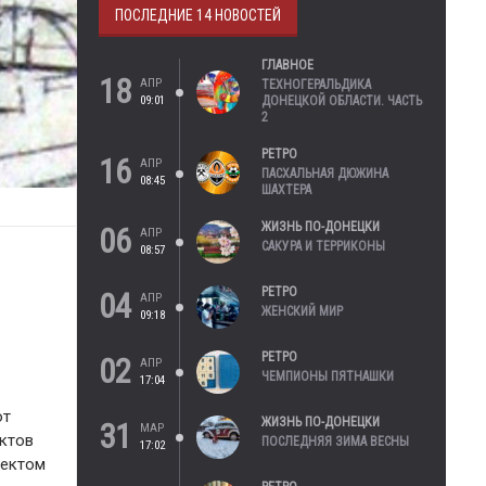
ПОСЛЕДНИЕ 14 НОВОСТЕЙ
ГЛАВНОЕ
18
АПР
ТЕХНОГЕРАЛЬДИКА
09:01
ДОНЕЦКОЙ ОБЛАСТИ. ЧАСТЬ
2
РЕТРО
16
АПР
ПАСХАЛЬНАЯ ДЮЖИНА
08:45
ШАХТЕРА
ЖИЗНЬ ПО-ДОНЕЦКИ
06
АПР
САКУРА И ТЕРРИКОНЫ
08:57
РЕТРО
04
АПР
ЖЕНСКИЙ МИР
09:18
РЕТРО
02
АПР
ЧЕМПИОНЫ ПЯТНАШКИ
17:04
от
ЖИЗНЬ ПО-ДОНЕЦКИ
31
МАР
ектов
ПОСЛЕДНЯЯ ЗИМА ВЕСНЫ
17:02
пектом