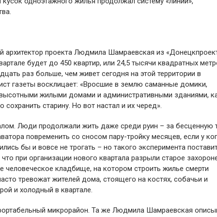
 кусок одноэтажного жилья продолжал систему «линий»,
ва.
ный архитектор проекта Людмила Шамраевская из «Донецкпроек
вартале будет до 450 квартир, или 24,5 тысячи квадратных мет
адцать раз больше, чем живет сегодня на этой территории в
ист газеты восклицает: «Вросшие в землю саманные домики,
 высотными жилыми домами и административными зданиями, ка
о сохранить старину. Но вот настал и их черед».
талом. Люди продолжали жить даже среди руин – за бесценную 
ватора повременить со сносом пару-тройку месяцев, если у ко
лись бы и вовсе не трогать – но такого эксперимента постави
 что при организации нового квартала разрыли старое захорон
 не человеческое кладбище, на котором строить жилье смерти
часто тревожат жителей дома, стоящего на костях, собачьи и
рой и холодный в квартале.
мфортабельный микрорайон. Та же Людмила Шамраевская описы