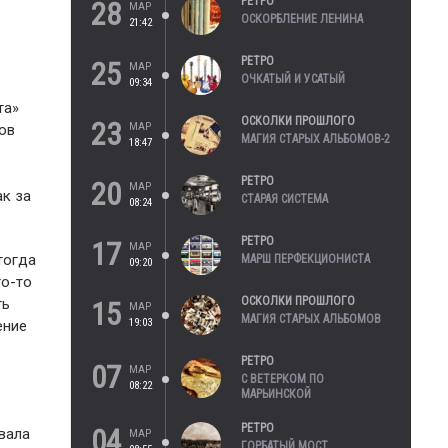
РЕТРО
28
МАР
ОСКОРБЛЕНИЕ ЛЕНИНА
21:42
РЕТРО
25
МАР
ОЧКАТЫЙ И УСАТЫЙ
09:34
та»
ОСКОЛКИ ПРОШЛОГО
23
МАР
ров
МАГИЯ СТАРЫХ АЛЬБОМОВ-2
18:47
РЕТРО
20
МАР
к за
СТАРАЯ СИСТЕМА
08:24
РЕТРО
17
МАР
тогда
МАРШ ПЕРФЕКЦИОНИСТА
09:20
го-то
ОСКОЛКИ ПРОШЛОГО
ть
15
МАР
МАГИЯ СТАРЫХ АЛЬБОМОВ
19:03
ение
РЕТРО
07
МАР
С ВЕТЕРКОМ ПО
08:22
МАРЬИНСКОЙ
РЕТРО
04
вала
МАР
ГОРБАТЫЙ МОСТ