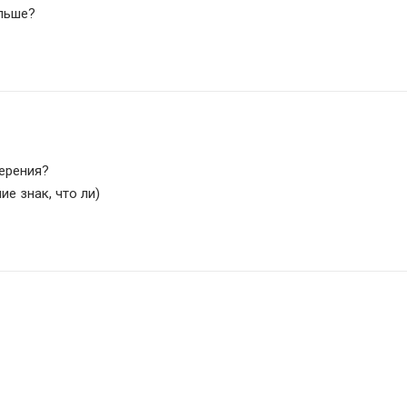
альше?
мерения?
е знак, что ли)