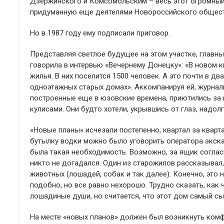
Дзержинского и Комсомольским – весь этот огромный
придуманную еще деятелями Новороссийского общест
Но в 1987 году ему подписали приговор.
Представляя светлое будущее на этом участке, глав
говорила в интервью «Вечернему Донецку»: «В новом к
жилья. В них поселится 1500 человек. А это почти в дв
одноэтажных старых домах». Аккомпанируя ей, журнал
построенные еще в юзовские времена, приютились за
кулисами. Они будто хотели, укрывшись от глаз, надолг
«Новые планы» исчезали постепенно, квартал за квар
бутылку водки можно было уговорить оператора экска
была такая необходимость. Возможно, за ящик согласи
никто не догадался. Один из старожилов рассказывал,
животных (лошадей, собак и так далее). Конечно, это
подобно, но все равно нехорошо. Трудно сказать, как 
лошадиные души, но считается, что этот дом самый сы
На месте «новых планов» должен был возникнуть ко