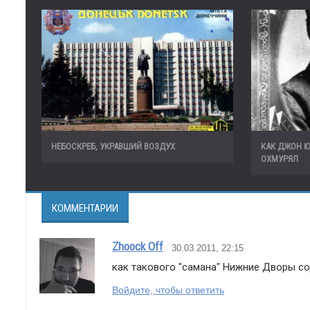
НЕБОСКРЕБ, УКРАВШИЙ ВОЗДУХ
КАК ДЖОН 
ОХМУРЯЛ
КОММЕНТАРИИ
Zhoock Off
30.03.2011, 22:15
как такового "самана" Нижние Дворы сод
Войдите, чтобы ответить