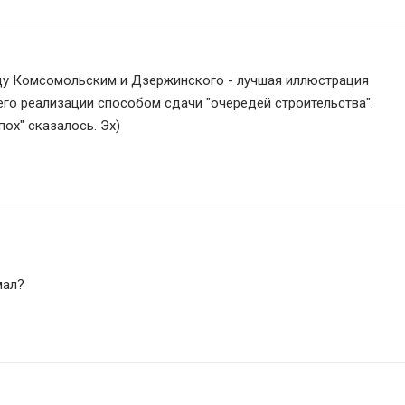
ежду Комсомольским и Дзержинского - лучшая иллюстрация 
его реализации способом сдачи "очередей строительства".
пох" сказалось. Эх)
мал?