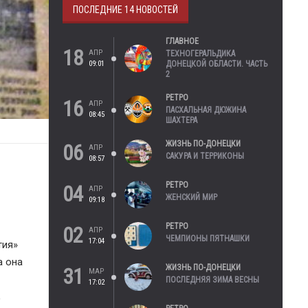
ПОСЛЕДНИЕ 14 НОВОСТЕЙ
ГЛАВНОЕ
18
АПР
ТЕХНОГЕРАЛЬДИКА
09:01
ДОНЕЦКОЙ ОБЛАСТИ. ЧАСТЬ
2
РЕТРО
16
АПР
ПАСХАЛЬНАЯ ДЮЖИНА
08:45
ШАХТЕРА
ЖИЗНЬ ПО-ДОНЕЦКИ
06
АПР
САКУРА И ТЕРРИКОНЫ
08:57
РЕТРО
04
АПР
ЖЕНСКИЙ МИР
09:18
РЕТРО
02
АПР
ЧЕМПИОНЫ ПЯТНАШКИ
17:04
тия»
а она
ЖИЗНЬ ПО-ДОНЕЦКИ
31
МАР
ПОСЛЕДНЯЯ ЗИМА ВЕСНЫ
17:02
,