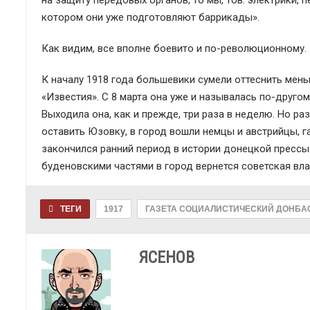
на защиту передовых органов, то мы, тов. электрики,
котором они уже подготовляют баррикады».
Как видим, все вполне боевито и по-революционному.
К началу 1918 года большевики сумели оттеснить мен
«Известия». С 8 марта она уже и называлась по-друго
Выходила она, как и прежде, три раза в неделю. Но ра
оставить Юзовку, в город вошли немцы и австрийцы, г
закончился ранний период в истории донецкой прессы.
буденовскими частями в город вернется советская вла
ТЕГИ
1917
ГАЗЕТА СОЦИАЛИСТИЧЕСКИЙ ДОНБА
ЯСЕНОВ