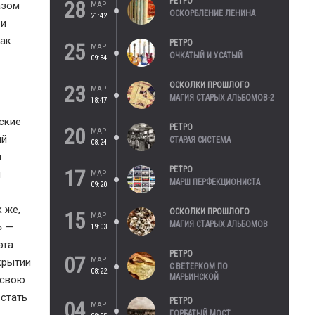
РЕТРО
28
азом
МАР
ОСКОРБЛЕНИЕ ЛЕНИНА
21:42
 и
так
РЕТРО
25
МАР
ОЧКАТЫЙ И УСАТЫЙ
09:34
ОСКОЛКИ ПРОШЛОГО
23
МАР
МАГИЯ СТАРЫХ АЛЬБОМОВ-2
18:47
ские
РЕТРО
20
МАР
ий
СТАРАЯ СИСТЕМА
08:24
и
РЕТРО
17
м
МАР
МАРШ ПЕРФЕКЦИОНИСТА
09:20
 же,
ОСКОЛКИ ПРОШЛОГО
15
МАР
МАГИЯ СТАРЫХ АЛЬБОМОВ
» —
19:03
эта
РЕТРО
07
МАР
крытии
С ВЕТЕРКОМ ПО
08:22
МАРЬИНСКОЙ
 свою
 стать
РЕТРО
04
МАР
ГОРБАТЫЙ МОСТ