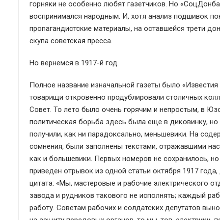
горняки не особенно любят газетчиков. Но «СоцДонба
воспринимался народным. И, хотя анализ подшивок по
пропагандистские материалы, на оставшейся трети дон
скупа советская пресса.
Но вернемся в 1917-й год.
Полное название изначальной газеты было «Известия 
товарищи откровенно продублировали столичных колле
Совет. То лето было очень горячим и непростым, в Ю
политическая борьба здесь была еще в диковинку, но
получили, как ни парадоксально, меньшевики. На содер
сомнения, были заполнены текстами, отражавшими нас
как и большевики. Первых номеров не сохранилось, н
приведен отрывок из одной статьи октября 1917 года, 
цитата: «Мы, мастеровые и рабочие электрического от
завода и рудников такового не исполнять; каждый рабо
работу. Советам рабочих и солдатских депутатов выно