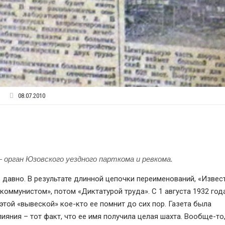
08.07.2010
 орган Юзовского уездного парткома и ревкома.
ь давно. В результате длинной цепочки переименований, «Извес
оммунистом», потом «Диктатурой труда». С 1 августа 1932 год
той «вывеской» кое-кто ее помнит до сих пор. Газета была
ияния – тот факт, что ее имя получила целая шахта. Вообще-то