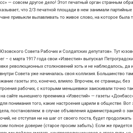
сс» — совсем другое дело! Этот печатный орган странным обр
казывает, что 2/3 печатной площади в нем занимали партийные
чане привыкли вылавливать то живое слово, на которое была 
Юзовского Совета Рабочих и Солдатских депутатов». Тут юзов
г – с марта 1917 года свои «Известия» выпускал Петроградск
зовке революционных столкновений хоть и не наблюдалось, да 
 внутри Совета уже начиналась своя коллизия. Большинство та
жание газеты это, конечно, влияло. Впрочем, ее страницы, без
троения рабочих, с которыми меньшевики заискивали точно так
о на сайте нынешнего преемника «Известий» — газеты «Донбасс
для понимания того, какие настроения царили в обществе. Вот 
дела, постановляем: в случае объявления администрацией о за
чий, не отступая ни на шаг от своего поста, будет продолжать
сим полное доверие (старое просим забыть). Если же придется