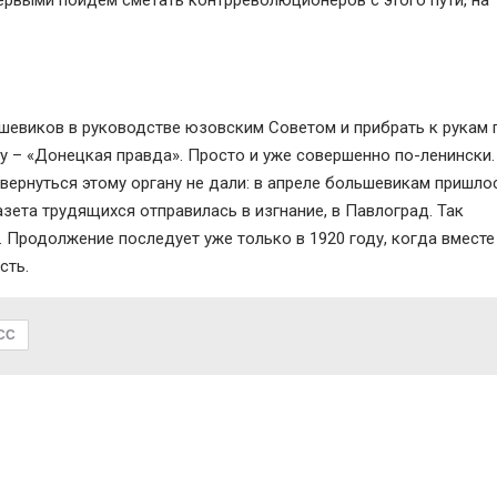
 первыми пойдем сметать контрреволюционеров с этого пути, на
ьшевиков в руководстве юзовским Советом и прибрать к рукам 
му – «Донецкая правда». Просто и уже совершенно по-ленински.
звернуться этому органу не дали: в апреле большевикам пришло
азета трудящихся отправилась в изгнание, в Павлоград. Так
 Продолжение последует уже только в 1920 году, когда вместе
сть.
СС