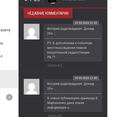
08:55
НЕДАВНИЕ КОММЕНТАРИИ
22.05.2024 12:19
История радиовещания: Донецк
газету
20-х -...
сь
P.S. В дополнение к попыткам 
местонахождения первой 
вещательной радиостанции 
 с
РА-77...
ЧИТАТЬ ВСЁ...
20.05.2024 12:09
История радиовещания: Донецк
20-х -...
В новых публикациях краеведа В. 
Мартыненко дана новая 
информация о...
ЧИТАТЬ ВСЁ...