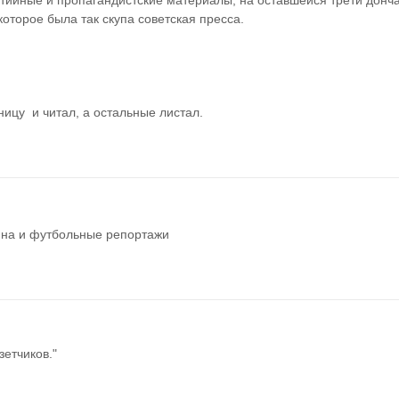
тийные и пропагандистские материалы, на оставшейся трети донча
которое была так скупа советская пресса.
цу  и читал, а остальные листал.
ина и футбольные репортажи
зетчиков."