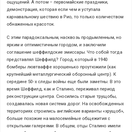
ощущений. А потом – первомайские праздники,
демонстрация, которая если чем и уступала
карнавальному шествию в Рио, то только количеством
обнаженных красоток.
С этим парадоксальным, насквозь продымленным, но
ярким и оптимистичным городом, и заключили
соглашение шеффилдские эмиссары. Что собой тогда
представлял Шеффилд? Город, который в 1940
бомберы лювтваффе хорошенько проутюжили (как
крупнейший металлургический оборонный центр). К
середине 50-х следы войны еще были заметны. В это
время Шеффилд, как и Сталино, переживал период
реконструкции центра. Сносились старые трущобы,
создавалась новая система дорог. На освобожденных
территориях строились английские варианты «хрущоб»,
больше похожие на малосемейные общежития с
открытыми галереями. В общем, отцы Сталино имели