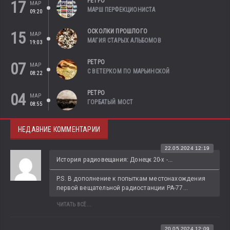
РЕТРО
17
МАР
МАРШ ПЕРФЕКЦИОНИСТА
09:20
ОСКОЛКИ ПРОШЛОГО
15
МАР
МАГИЯ СТАРЫХ АЛЬБОМОВ
19:03
РЕТРО
07
МАР
С ВЕТЕРКОМ ПО МАРЬИНСКОЙ
08:22
РЕТРО
04
МАР
ГОРБАТЫЙ МОСТ
08:55
НЕДАВНИЕ КОММЕНТАРИИ
22.05.2024 12:19
История радиовещания: Донецк 20-х -...
P.S. В дополнение к попыткам местонахождения 
первой вещательной радиостанции РА-77...
ЧИТАТЬ ВСЁ...
20.05.2024 12:09