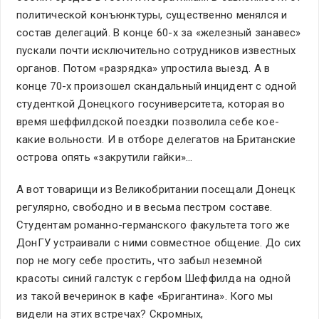
политической конъюнктуры, существенно менялся и
состав делегаций. В конце 60-х за «железный занавес»
пускали почти исключительно сотрудников известных
органов. Потом «разрядка» упростила выезд. А в
конце 70-х произошел скандальный инцидент с одной
студенткой Донецкого госуниверситета, которая во
время шеффилдской поездки позволила себе кое-
какие вольности. И в отборе делегатов на Британские
острова опять «закрутили гайки»…
А вот товарищи из Великобритании посещали Донецк
регулярно, свободно и в весьма пестром составе.
Студентам романно-германского факультета того же
ДонГУ устраивали с ними совместное общение. До сих
пор не могу себе простить, что забыл неземной
красоты синий галстук с гербом Шеффилда на одной
из такой вечеринок в кафе «Бригантина». Кого мы
видели на этих встречах? Скромных,