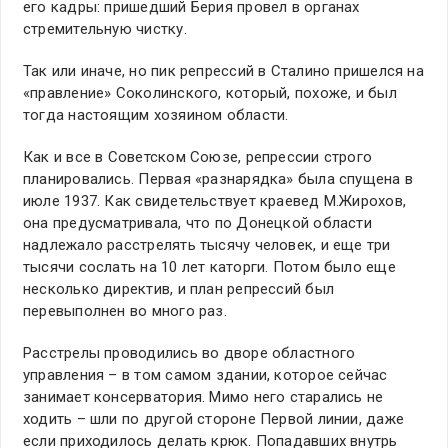
его кадры: пришедший Берия провел в органах
стремительную чистку.
Так или иначе, но пик репрессий в Сталино пришелся на
«правление» Соколинского, который, похоже, и был
тогда настоящим хозяином области.
Как и все в Советском Союзе, репрессии строго
планировались. Первая «разнарядка» была спущена в
июле 1937. Как свидетельствует краевед М.Жирохов,
она предусматривала, что по Донецкой области
надлежало расстрелять тысячу человек, и еще три
тысячи сослать на 10 лет каторги. Потом было еще
несколько директив, и план репрессий был
перевыполнен во много раз.
Расстрелы проводились во дворе областного
управления – в том самом здании, которое сейчас
занимает консерватория. Мимо него старались не
ходить – шли по другой стороне Первой линии, даже
если приходилось делать крюк. Попадавших внутрь