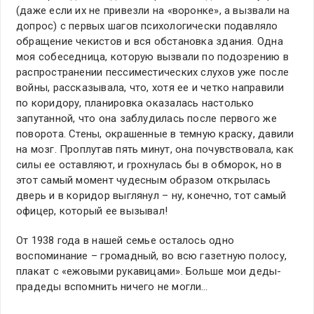
(даже если их не привезли на «воронке», а вызвали на
допрос) с первых шагов психологически подавляло
обращение чекистов и вся обстановка здания. Одна
моя собеседница, которую вызвали по подозрению в
распространении пессиместических слухов уже после
войны, рассказывала, что, хотя ее и четко направили
по коридору, планировка оказалась настолько
запутанной, что она заблудилась после первого же
поворота. Стены, окрашенные в темную краску, давили
на мозг. Проплутав пять минут, она почувствовала, как
силы ее оставляют, и грохнулась бы в обморок, но в
этот самый момент чудесным образом открылась
дверь и в коридор выглянул – ну, конечно, тот самый
офицер, который ее вызывал!
От 1938 года в нашей семье осталось одно
воспоминание – громадный, во всю газетную полосу,
плакат с «ежовыми рукавицами». Больше мои деды-
прадеды вспомнить ничего не могли…