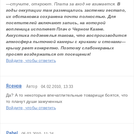
—стучите, откроют. Плата за вход не взимается. 
В 
годы оккупации там размещались застенки гестапо, 
их обстановка сохранена почти полностью. Для 
посетителей включают запись, на которой 
вопленица исполняет Плач о Черном Камне. 
Аккустика подземелья такова, что воспроизводится 
атмосфера пыточной камеры с криками и стонами—
крышу рвет конкретно. Поэтому слабонервных 
просят воздержаться от посещения!
Войдите, чтобы ответить
Ясенов
Автор
04.02.2010, 13:33
Да? А то некоторые впечатлительные товарищи боятся, что 
то плачут души замученных
Войдите, чтобы ответить
Pabel
05.02.2010, 11:24