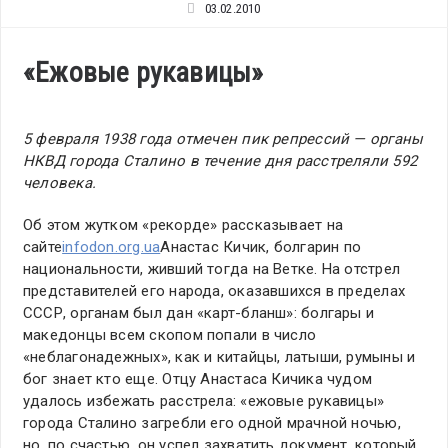
03.02.2010
«Ежовые рукавицы»
5 февраля 1938 года отмечен пик репрессий — органы
НКВД города Сталино в течение дня расстреляли 592
человека.
Об этом жутком «рекорде» рассказывает на
сайте
infodon.org.ua
Анастас Кичик, болгарин по
национальности, живший тогда на Ветке. На отстрел
представителей его народа, оказавшихся в пределах
СССР, органам был дан «карт-бланш»: болгары и
македонцы всем скопом попали в число
«неблагонадежных», как и китайцы, латыши, румыны и
бог знает кто еще. Отцу Анастаса Кичика чудом
удалось избежать расстрела: «ежовые рукавицы»
города Сталино загребли его одной мрачной ночью,
но, по счастью, он успел захватить документ, который