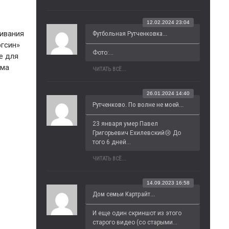
12.02.2024 23:04
чивания
Футбольная Рутченковка...
ргсин»
Фото:...
е для
ема
ЧИТАТЬ ВСЁ...
26.01.2024 14:40
Рутченково. По волне не моей...
23 января умер Павел 
Григорьевич Ехилевский😢 До 
того 6 дней...
ЧИТАТЬ ВСЁ...
14.09.2023 16:58
Дом семьи Картрайт...
И еще один скриншот из этого 
старого видео (со старыми...