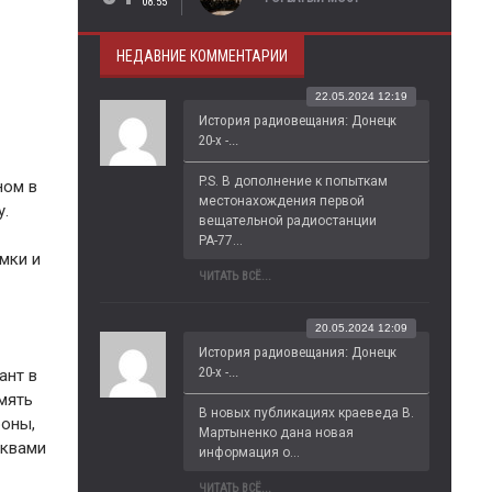
08:55
НЕДАВНИЕ КОММЕНТАРИИ
22.05.2024 12:19
История радиовещания: Донецк
20-х -...
P.S. В дополнение к попыткам 
ном в
местонахождения первой 
у.
вещательной радиостанции 
РА-77...
емки и
ЧИТАТЬ ВСЁ...
20.05.2024 12:09
История радиовещания: Донецк
20-х -...
ант в
амять
В новых публикациях краеведа В. 
роны,
Мартыненко дана новая 
уквами
информация о...
ЧИТАТЬ ВСЁ...