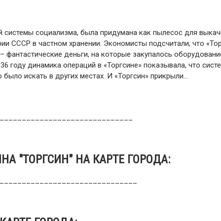
вой системы социализма, была придумана как пылесос для выка
рии СССР в частном хранении. Экономисты подсчитали, что «То
 – фантастические деньги, на которые закупалось оборудовани
36 году динамика операций в «Торгсине» показывала, что сист
 было искать в других местах. И «Торгсин» прикрыли…
______________________________
А "ТОРГСИН" НА КАРТЕ ГОРОДА:
_______________________________