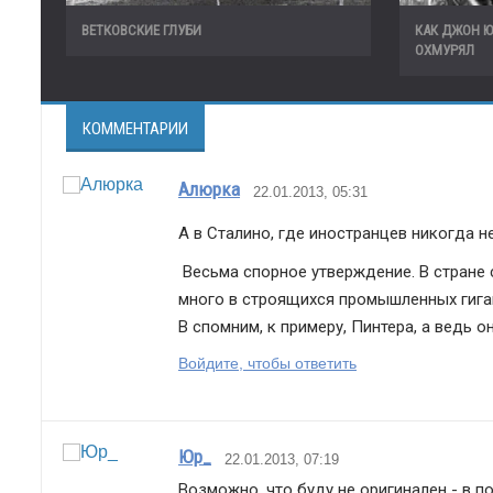
ВЕТКОВСКИЕ ГЛУБИ
КАК ДЖОН 
ОХМУРЯЛ
КОММЕНТАРИИ
Алюрка
22.01.2013, 05:31
А в Сталино, где иностранцев никогда н
 Весьма спорное утверждение. В стране советов был период, когда иностранцев было  много, и особенном 
много в строящихся промышленных гигант
В спомним, к примеру, Пинтера, а ведь о
Войдите, чтобы ответить
Юр_
22.01.2013, 07:19
Возможно, что буду не оригинален - в п