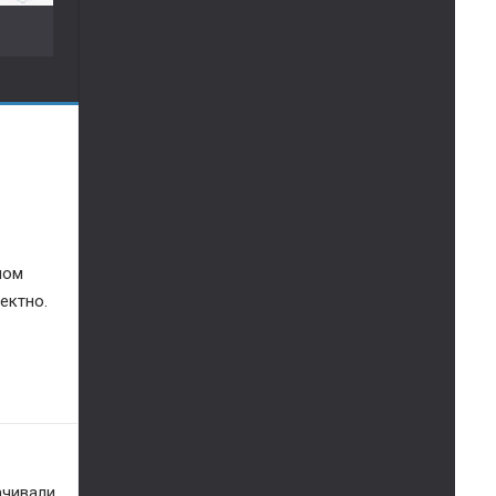
ктно. 
чивали 