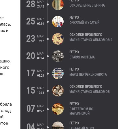
РЕТРО
28
МАР
ОСКОРБЛЕНИЕ ЛЕНИНА
21:42
ие
РЕТРО
25
МАР
ОЧКАТЫЙ И УСАТЫЙ
лась.
09:34
их и
ОСКОЛКИ ПРОШЛОГО
23
МАР
МАГИЯ СТАРЫХ АЛЬБОМОВ-2
18:47
РЕТРО
20
МАР
СТАРАЯ СИСТЕМА
08:24
ашно,
много
РЕТРО
17
МАР
ых
МАРШ ПЕРФЕКЦИОНИСТА
09:20
ОСКОЛКИ ПРОШЛОГО
15
МАР
МАГИЯ СТАРЫХ АЛЬБОМОВ
19:03
обрала
РЕТРО
07
МАР
С ВЕТЕРКОМ ПО
голод.
08:22
МАРЬИНСКОЙ
ый
отое
РЕТРО
04
МАР
ГОРБАТЫЙ МОСТ