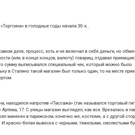
 «Торгсина» в голодные годы начала 30-х…
амом деле, процесс, хоть и не включал в себя деньги, но обме
сти (или, в конце концов, валюту) товарищ отдавал приемщик
его сумму выписывался специальный чек, который можно было
ьку в Сталино такой магазин был только один, то на месте при
ертом.
а, находился напротив «Пассажа» (так назывался торговый гиг
 Артема, 17. С улицы магазин выглядел, как все. Врезалась в п
ял манекен в парижском, конечно же, костюме, а с другой сто
с. И красно-белая вывеска с черными, тяжелыми, смолистыми б