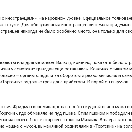
я с иностранцами». На народном уровне. Официальное толкован
жало хуже. Для обслуживания иностранцев система и придумыва
остранцев никогда не было особенно много, она только для сво
валюты или драгметаллов. Валюту, конечно, показать было стр
жизни у советских граждан еще оставались. Конечно, слишком 
зопасно – органы следили за оборотом и резво вычисляли сам
 «Торгсину» рядовые граждане прибегали. И порой он выручал.
ович Фридман вспоминал, как в особо скудный сезон мама с
Торгсин», где обменяла на пуд пшена. Этим пшеном и победили 
нания своего более старшего коллеги Михаила Альтера, котор
на мешке с мукой, выменянной родителями в «Торгсине» на зол