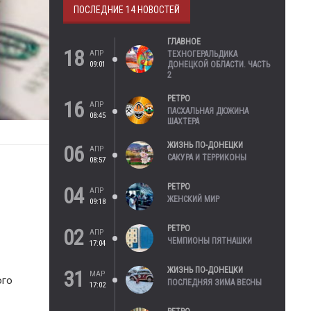
ПОСЛЕДНИЕ 14 НОВОСТЕЙ
ГЛАВНОЕ
18
АПР
ТЕХНОГЕРАЛЬДИКА
09:01
ДОНЕЦКОЙ ОБЛАСТИ. ЧАСТЬ
2
РЕТРО
16
АПР
ПАСХАЛЬНАЯ ДЮЖИНА
08:45
ШАХТЕРА
ЖИЗНЬ ПО-ДОНЕЦКИ
06
АПР
САКУРА И ТЕРРИКОНЫ
08:57
РЕТРО
04
АПР
ЖЕНСКИЙ МИР
09:18
РЕТРО
02
АПР
ЧЕМПИОНЫ ПЯТНАШКИ
17:04
ЖИЗНЬ ПО-ДОНЕЦКИ
31
МАР
ого
ПОСЛЕДНЯЯ ЗИМА ВЕСНЫ
17:02