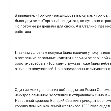
В принципе, «Торгсин» расшифровывался как «торговл
было другое – «Торговый синдикат», но суть оно отра
Но потом ее разрешили для своих. А в Сталино, где ин
работала.
Главным условием покупки было наличие у покупателя 
а вот всякие легальные колечки-цепочки от прошлой 
золота-серебра в «Торгсин» сгружать тоже было небе
активных покупателей. Но в определенных ситуациях к
Один из моих давнишних собеседников Роман Соломон
нехитрое семейное золотишко и отправилась с ним в «
Известный краевед Валерий Степкин приводит воспоми
хорошо помнил, как зимой жестокого 1933 года сидел 