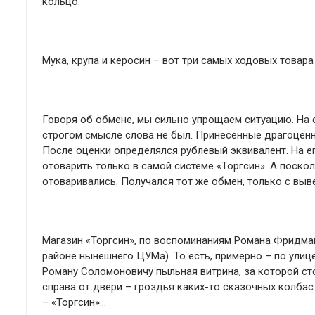
кольцо.
Мука, крупа и керосин – вот три самых ходовых товара
Говоря об обмене, мы сильно упрощаем ситуацию. На с
строгом смысле слова не был. Принесенные драгоценно
После оценки определялся рублевый эквивалент. На 
отоварить только в самой системе «Торгсин». А поскол
отоваривались. Получался тот же обмен, только с выв
Магазин «Торгсин», по воспоминаниям Романа Фридман
районе нынешнего ЦУМа). То есть, примерно – по улице
Роману Соломоновичу пыльная витрина, за которой сто
справа от двери – гроздья каких-то сказочных колба
– «Торгсин»…