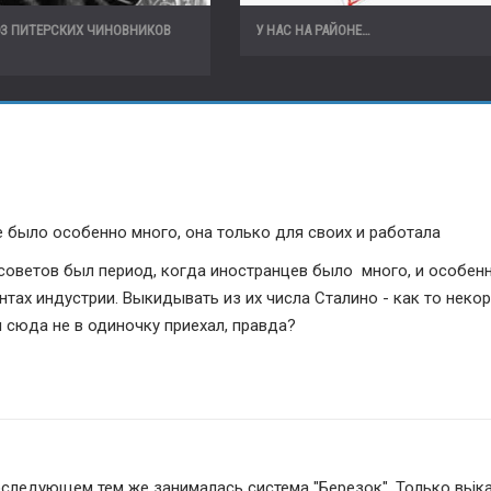
ЮЗ ПИТЕРСКИХ ЧИНОВНИКОВ
У НАС НА РАЙОНЕ…
е было особенно много, она только для своих и работала
ах индустрии. Выкидывать из их числа Сталино - как то некоре
н сюда не в одиночку приехал, правда?
оследующем тем же занималась система "Березок". Только вьіка