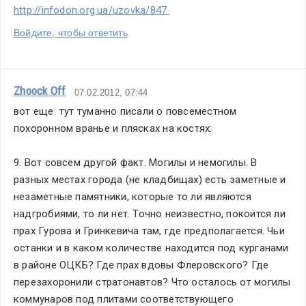
http://infodon.org.ua/uzovka/847 
Войдите, чтобы ответить
Zhoock Off
07.02.2012, 07:44
вот еще  тут туманно писали о повсеместном 
похоронном вранье и плясках на костях:
9. Вот совсем другой факт. Могилы и немогилы. В 
разных местах города (не кладбищах) есть заметные и 
незаметные памятники, которые то ли являются 
надгробиями, то ли нет. Точно неизвестно, покоится ли 
прах Гурова и Гринкевича там, где предполагается. Чьи 
останки и в каком количестве находится под курганами 
в районе ОЦКБ? Где прах вдовы Флеровского? Где 
перезахоронили стратонавтов? Что осталось от могилы 
коммунаров под плитами соответствующего 