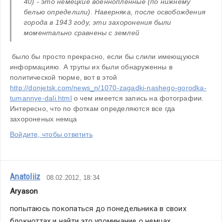
40) - это немецкие военнопленные (по нижнему 
белью определили). Наверняка, после освобождения 
города в 1943 году, эти захоронения были 
моментально сравнены с землей
 было бы просто прекрасно, если бы слили имеющуюся 
информацияю. А трупы их были обнаруженны в 
политической тюрме, вот в этой 
http://donjetsk.com/news_n/1070-zagadki-nashego-gorodka-
tumannye-dali.html
 о чем имеется запись на фотографии. 
Интересно, что по фоткам определяются все гда 
захороненых немца
Войдите, чтобы ответить
Anatoliiz
08.02.2012, 18:34
Aryason
попытаюсь покопаться до понедельника в своих 
блокноттах и найти это упоминание о немцах