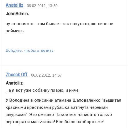
Anatoliiz
06.02.2012, 13:59
JohnAdmin,
ну эт понятно - там бывает так напутано, шо ниче не 
поймешь
Войдите, чтобы ответить
Zhoock Off
06.02.2012, 14:57
Anatoliiz
,
...а я вот уже собачку пиарю, и ниче.
У Володина в описании атамана Шаповаленко "вышитая 
красными крестиками рубашка затянута черными 
шнурками". Это смешно. Такое мог написать только 
вертопрах и мальчишка! Все было наоборот же!