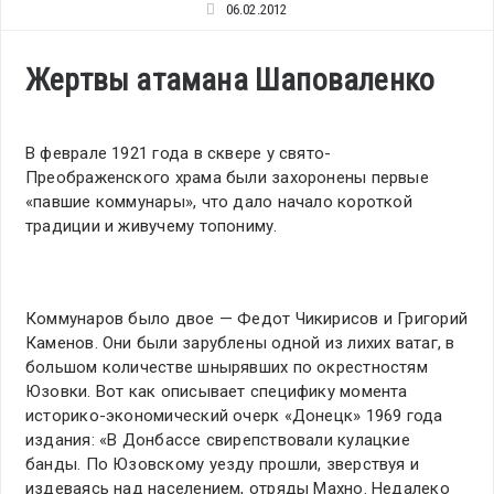
06.02.2012
Жертвы атамана Шаповаленко
В феврале 1921 года в сквере у свято-
Преображенского храма были захоронены первые
«павшие коммунары», что дало начало короткой
традиции и живучему топониму.
Коммунаров было двое — Федот Чикирисов и Григорий
Каменов. Они были зарублены одной из лихих ватаг, в
большом количестве шнырявших по окрестностям
Юзовки. Вот как описывает специфику момента
историко-экономический очерк «Донецк» 1969 года
издания: «В Донбассе свирепствовали кулацкие
банды. По Юзовскому уезду прошли, зверствуя и
издеваясь над населением, отряды Махно. Недалеко