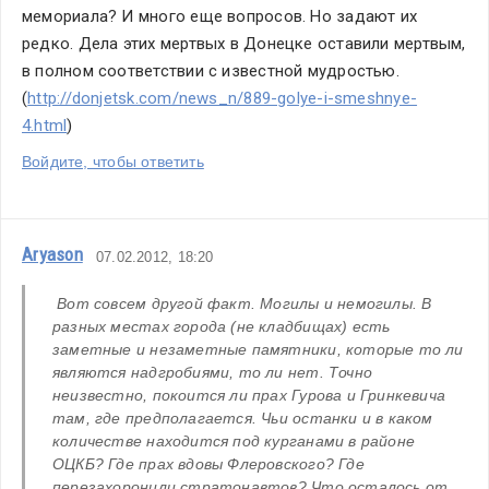
мемориала? И много еще вопросов. Но задают их 
редко. Дела этих мертвых в Донецке оставили мертвым, 
в полном соответствии с известной мудростью. 
(
http://donjetsk.com/news_n/889-golye-i-smeshnye-
4.html
)
Войдите, чтобы ответить
Aryason
07.02.2012, 18:20
 Вот совсем другой факт. Могилы и немогилы. В 
разных местах города (не кладбищах) есть 
заметные и незаметные памятники, которые то ли 
являются надгробиями, то ли нет. Точно 
неизвестно, покоится ли прах Гурова и Гринкевича 
там, где предполагается. Чьи останки и в каком 
количестве находится под курганами в районе 
ОЦКБ? Где прах вдовы Флеровского? Где 
перезахоронили стратонавтов? Что осталось от 