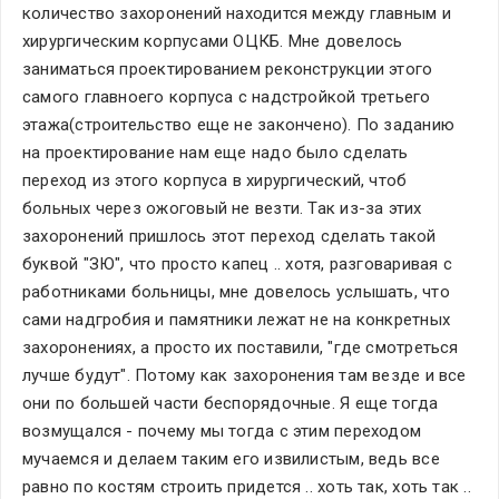
количество захоронений находится между главным и 
хирургическим корпусами ОЦКБ. Мне довелось 
заниматься проектированием реконструкции этого 
самого главноего корпуса с надстройкой третьего 
этажа(строительство еще не закончено). По заданию 
на проектирование нам еще надо было сделать 
переход из этого корпуса в хирургический, чтоб 
больных через ожоговый не везти. Так из-за этих 
захоронений пришлось этот переход сделать такой 
буквой "ЗЮ", что просто капец .. хотя, разговаривая с 
работниками больницы, мне довелось услышать, что 
сами надгробия и памятники лежат не на конкретных 
захоронениях, а просто их поставили, "где смотреться 
лучше будут". Потому как захоронения там везде и все 
они по большей части беспорядочные. Я еще тогда 
возмущался - почему мы тогда с этим переходом 
мучаемся и делаем таким его извилистым, ведь все 
равно по костям строить придется .. хоть так, хоть так .. 