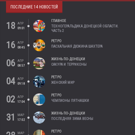
ПОСЛЕДНИЕ 14 НОВОСТЕЙ
ГЛАВНОЕ
18
АПР
ТЕХНОГЕРАЛЬДИКА ДОНЕЦКОЙ ОБЛАСТИ.
09:01
ЧАСТЬ 2
РЕТРО
16
АПР
ПАСХАЛЬНАЯ ДЮЖИНА ШАХТЕРА
08:45
ЖИЗНЬ ПО-ДОНЕЦКИ
06
АПР
САКУРА И ТЕРРИКОНЫ
08:57
РЕТРО
04
АПР
ЖЕНСКИЙ МИР
09:18
РЕТРО
02
АПР
ЧЕМПИОНЫ ПЯТНАШКИ
17:04
ЖИЗНЬ ПО-ДОНЕЦКИ
31
МАР
ПОСЛЕДНЯЯ ЗИМА ВЕСНЫ
17:02
РЕТРО
МАР