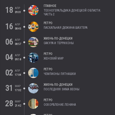
ГЛАВНОЕ
18
АПР
ТЕХНОГЕРАЛЬДИКА ДОНЕЦКОЙ ОБЛАСТИ.
09:01
ЧАСТЬ 2
РЕТРО
16
АПР
ПАСХАЛЬНАЯ ДЮЖИНА ШАХТЕРА
08:45
ЖИЗНЬ ПО-ДОНЕЦКИ
06
АПР
САКУРА И ТЕРРИКОНЫ
08:57
РЕТРО
04
АПР
ЖЕНСКИЙ МИР
09:18
РЕТРО
02
АПР
ЧЕМПИОНЫ ПЯТНАШКИ
17:04
ЖИЗНЬ ПО-ДОНЕЦКИ
31
МАР
ПОСЛЕДНЯЯ ЗИМА ВЕСНЫ
17:02
РЕТРО
28
МАР
ОСКОРБЛЕНИЕ ЛЕНИНА
21:42