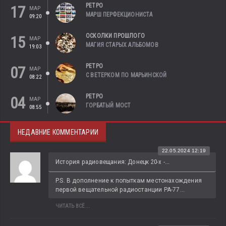
РЕТРО
17
МАР
МАРШ ПЕРФЕКЦИОНИСТА
09:20
ОСКОЛКИ ПРОШЛОГО
15
МАР
МАГИЯ СТАРЫХ АЛЬБОМОВ
19:03
РЕТРО
07
МАР
С ВЕТЕРКОМ ПО МАРЬИНСКОЙ
08:22
РЕТРО
04
МАР
ГОРБАТЫЙ МОСТ
08:55
НЕДАВНИЕ КОММЕНТАРИИ
22.05.2024 12:19
История радиовещания: Донецк 20-х -...
P.S. В дополнение к попыткам местонахождения 
первой вещательной радиостанции РА-77...
ЧИТАТЬ ВСЁ...