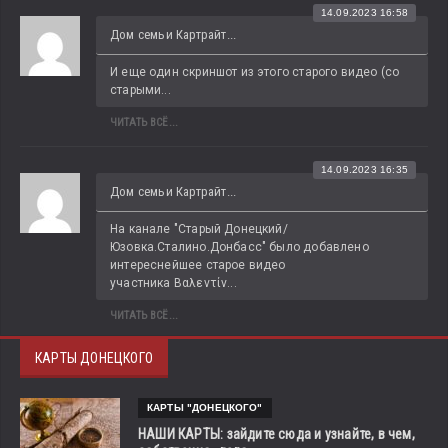
14.09.2023 16:58
Дом семьи Картрайт...
И еще один скриншот из этого старого видео (со 
старыми...
ЧИТАТЬ ВСЁ...
14.09.2023 16:35
Дом семьи Картрайт...
На канале "Старый Донецкий/
Юзовка.Сталино.Донбасс" было добавлено 
интереснейшее старое видео 
участника Βαλεντίν...
ЧИТАТЬ ВСЁ...
КАРТЫ ДОНЕЦКОГО
КАРТЫ "ДОНЕЦКОГО"
НАШИ КАРТЫ: зайдите сюда и узнайте, в чем,