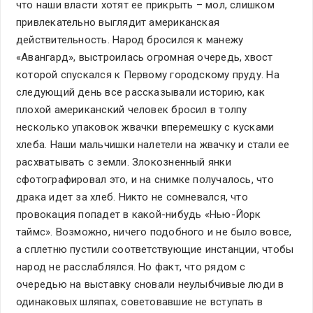
что наши власти хотят ее прикрыть – мол, слишком
привлекательно выглядит американская
действительность. Народ бросился к манежу
«Авангард», выстроилась огромная очередь, хвост
которой спускался к Первому городскому пруду. На
следующий день все рассказывали историю, как
плохой американский человек бросил в толпу
несколько упаковок жвачки вперемешку с кусками
хлеба. Наши мальчишки налетели на жвачку и стали ее
расхватывать с земли. Злокозненный янки
сфотографировал это, и на снимке получалось, что
драка идет за хлеб. Никто не сомневался, что
провокация попадет в какой-нибудь «Нью-Йорк
таймс». Возможно, ничего подобного и не было вовсе,
а сплетню пустили соответствующие инстанции, чтобы
народ не расслаблялся. Но факт, что рядом с
очередью на выставку сновали неулыбчивые люди в
одинаковых шляпах, советовавшие не вступать в