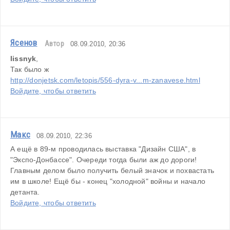
Ясенов
Автор
08.09.2010, 20:36
lissnyk
,
Так было ж
http://donjetsk.com/letopis/556-dyra-v...m-zanavese.html
Войдите, чтобы ответить
Макс
08.09.2010, 22:36
А ещё в 89-м проводилась выставка "Дизайн США", в 
"Экспо-Донбассе". Очереди тогда были аж до дороги! 
Главным делом было получить белый значок и похвастать 
им в школе! Ещё бы - конец "холодной" войны и начало 
детанта.
Войдите, чтобы ответить