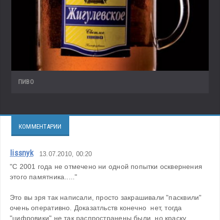
ПИВО
КОММЕНТАРИИ
lissnyk
13.07.2010, 00:20
"С 2001 года не отмечено ни одной попытки осквернения 
этого памятника....."
Это вы зря так написали, просто закрашивали "пасквили" 
очень оперативно. Доказатльств конечно  нет, тогда 
"цифровики" не так распространены были, но краску 