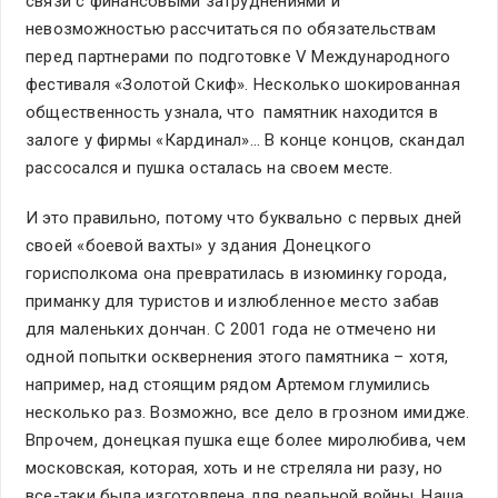
связи с финансовыми затруднениями и
невозможностью рассчитаться по обязательствам
перед партнерами по подготовке V Международного
фестиваля «Золотой Скиф». Несколько шокированная
общественность узнала, что памятник находится в
залоге у фирмы «Кардинал»… В конце концов, скандал
рассосался и пушка осталась на своем месте.
И это правильно, потому что буквально с первых дней
своей «боевой вахты» у здания Донецкого
горисполкома она превратилась в изюминку города,
приманку для туристов и излюбленное место забав
для маленьких дончан. С 2001 года не отмечено ни
одной попытки осквернения этого памятника – хотя,
например, над стоящим рядом Артемом глумились
несколько раз. Возможно, все дело в грозном имидже.
Впрочем, донецкая пушка еще более миролюбива, чем
московская, которая, хоть и не стреляла ни разу, но
все-таки была изготовлена для реальной войны. Наша