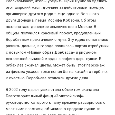
Рассказывают, чтобы убедить Юрия Лужкова сделать
этот широкий жест, дончане задействовали тяжелую
артиллерию другого рода – еще одного большого
друга Донецка, певца Иосифа Кобзона. Об этом
похлопотало донецкое землячество в Москве. В
общем, получился красивый проект, продавленный
Воробьевым практически с нуля. Эту идею попытались
развить дальше, в городе появилась партия атрибутики
с лозунгом «Новый образ Донбасса» и рисунком
оскаленной львиной морды с лафета царь-пушки. В
зубах лев сжимал цветы. Может быть, этот персонаж
из фильма ужасов тоже попал бы на какой-то герб, но,
к счастью, Воробьева отвлекли другие дела.
В 2002 году царь-пушка стала объектом скандала.
Благотворительный фонд «Золотой скиф»,
руководство которого к тому времени рассорилось с
местными властями, объявило о продаже пушки «в