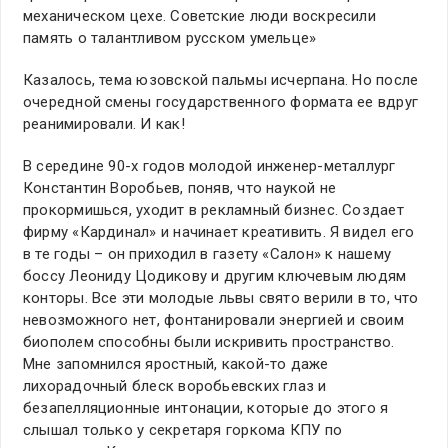
механическом цехе. Советские люди воскресили
память о талантливом русском умельце»
Казалось, тема юзовской пальмы исчерпана. Но после
очередной смены государственного формата ее вдруг
реанимировали. И как!
В середине 90-х годов молодой инженер-металлург
Константин Воробьев, поняв, что наукой не
прокормишься, уходит в рекламный бизнес. Создает
фирму «Кардинал» и начинает креативить. Я видел его
в те годы – он приходил в газету «Салон» к нашему
боссу Леониду Цодикову и другим ключевым людям
конторы. Все эти молодые львы свято верили в то, что
невозможного нет, фонтанировали энергией и своим
биополем способны были искривить пространство.
Мне запомнился яростный, какой-то даже
лихорадочный блеск воробьевских глаз и
безапелляционные интонации, которые до этого я
слышал только у секретаря горкома КПУ по