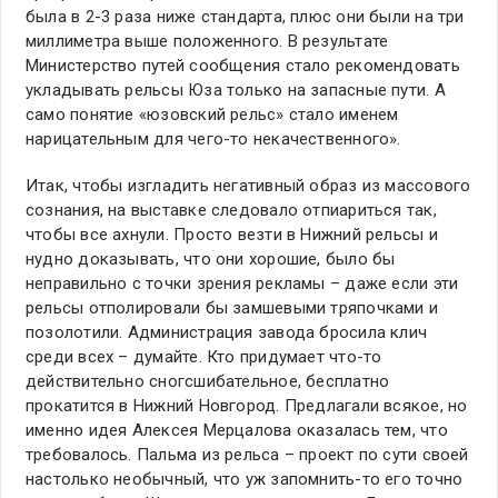
была в 2-3 раза ниже стандарта, плюс они были на три
миллиметра выше положенного. В результате
Министерство путей сообщения стало рекомендовать
укладывать рельсы Юза только на запасные пути. А
само понятие «юзовский рельс» стало именем
нарицательным для чего-то некачественного».
Итак, чтобы изгладить негативный образ из массового
сознания, на выставке следовало отпиариться так,
чтобы все ахнули. Просто везти в Нижний рельсы и
нудно доказывать, что они хорошие, было бы
неправильно с точки зрения рекламы – даже если эти
рельсы отполировали бы замшевыми тряпочками и
позолотили. Администрация завода бросила клич
среди всех – думайте. Кто придумает что-то
действительно сногсшибательное, бесплатно
прокатится в Нижний Новгород. Предлагали всякое, но
именно идея Алексея Мерцалова оказалась тем, что
требовалось. Пальма из рельса – проект по сути своей
настолько необычный, что уж запомнить-то его точно