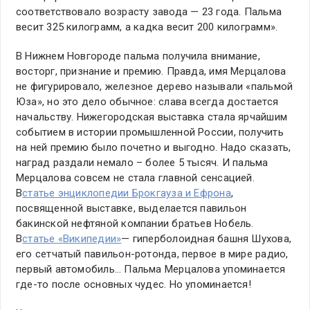
соответствовало возрасту завода — 23 года. Пальма
весит 325 килограмм, а кадка весит 200 килограмм».
В Нижнем Новгороде пальма получила внимание,
восторг, признание и премию. Правда, имя Мерцалова
не фигурировало, железное дерево называли «пальмой
Юза», но это дело обычное: слава всегда достается
начальству. Нижегородская выставка стала ярчайшим
событием в истории промышленной России, получить
на ней премию было почетно и выгодно. Надо сказать,
наград раздали немало – более 5 тысяч. И пальма
Мерцалова совсем не стала главной сенсацией.
В
статье энциклопедии Брокгауза и Ефрона
,
посвященной выставке, выделается павильон
бакинской нефтяной компании братьев Нобель.
В
статье «Википедии»
— гиперболоидная башня Шухова,
его сетчатый павильон-ротонда, первое в мире радио,
первый автомобиль… Пальма Мерцалова упоминается
где-то после основных чудес. Но упоминается!