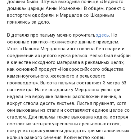
должны были. Штучка выходила почище «Ледяного
домика» царицы Анны Иоановны. В общем, проект с
восторгом одобрили, и Мерцалов со Шкариным
принялись за дело.
В деталях про пальму можно прочитать
здесь
. Но
основные тактико-технические данные приведем.
Итак: «Пальма Мерцалова изготовлена без сварки и
соединений из целого куска рельса. Рельс был выбран
в качестве исходного материала в рекламных целях,
как основной продукт «Новороссийского общества
каменноугольного, железного и рельсового
производств». Высота пальмы составляет 3 метра 53
сантиметра. На ее создание у Мерцалова ушло три
недели. На верхушке пальмы расположен венчик, а
вокруг ствола десять листьев. Листья пружинят, хотя
они выкованы из стали и составляют единое целое со
стволом. Для пальмы также выкована кадка, которая
состоит из четырех укрепленных рельсовых стоек,
вокруг которых уложены двадцать три металлических
кольца разного сечения. Количество колец