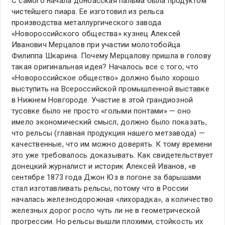
С самого начала донбасская пальма была продуктом
чистейшего пиара. Ее изготовил из рельса
производства металлургического завода
«Новороссийского общества» кузнец Алексей
Иванович Мерцалов при участии молотобойца
Филиппа Шкарина. Почему Мерцалову пришла в голову
такая оригинальная идея? Началось все с того, что
«Новороссийское общество» должно было хорошо
выступить на Всероссийской промышленной выставке
в Нижнем Новгороде. Участие в этой грандиозной
тусовке было не просто «голыми понтами» — оно
имело экономический смысл, должно было показать,
что рельсы (главная продукция нашего метзавода) —
качественные, что им можно доверять. К тому времени
это уже требовалось доказывать. Как свидетельствует
донецкий журналист и историк Алексей Иванов, «в
сентябре 1873 года Джон Юз в погоне за барышами
стал изготавливать рельсы, потому что в России
началась железнодорожная «лихорадка», а количество
железных дорог росло чуть ли не в геометрической
прогрессии. Но рельсы вышли плохими, стойкость их