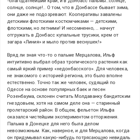
-благодатнейший край, и в Донбасс пальмы…солнце,
солнце, солнце!… О том, что в Донбассе бывает зима,
они даже не подозревают. Кооперативы завалены
детскими флотскими костюмчиками — детскими,
флотскими, но летними! И несомненно, … начнут
отгружать в Донбасс купальные трусики, крем от
загара «Линия» и мыло против веснушек!»
Вряд ли зная что-то о пальме Мерцалова, Ильф
интуитивно выбрал образ тропического растения как
самый яркий пример «недонбасского». Для человека,
не знакомого с историей региона, это было вполне
естественно. Точно так же человек, судящий по
Одессе на основе популярных баек и песен
Розенбаума, склонен считать Молдаванку бандитским
гнездовьем, хотя на самом деле она — старинный
пролетарский район. В общем, фельетон Ильфа
оказался чистейшим экспериментом отторжения.
Пальма в Донецке для него была делом
невозможным. Как, наверное, и для Мерцалова, когда
он придумывал какую-нибудь потрясающую невидаль