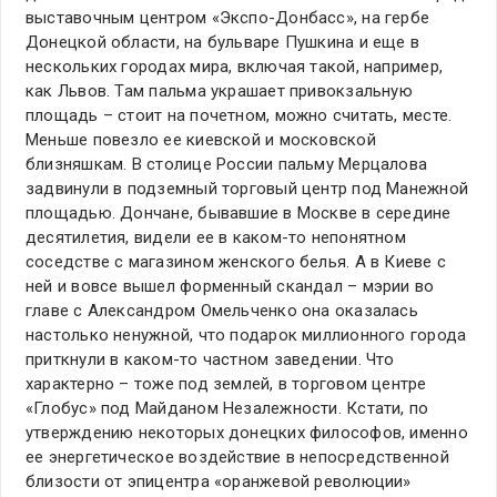
выставочным центром «Экспо-Донбасс», на гербе
Донецкой области, на бульваре Пушкина и еще в
нескольких городах мира, включая такой, например,
как Львов. Там пальма украшает привокзальную
площадь – стоит на почетном, можно считать, месте.
Меньше повезло ее киевской и московской
близняшкам. В столице России пальму Мерцалова
задвинули в подземный торговый центр под Манежной
площадью. Дончане, бывавшие в Москве в середине
десятилетия, видели ее в каком-то непонятном
соседстве с магазином женского белья. А в Киеве с
ней и вовсе вышел форменный скандал – мэрии во
главе с Александром Омельченко она оказалась
настолько ненужной, что подарок миллионного города
приткнули в каком-то частном заведении. Что
характерно – тоже под землей, в торговом центре
«Глобус» под Майданом Незалежности. Кстати, по
утверждению некоторых донецких философов, именно
ее энергетическое воздействие в непосредственной
близости от эпицентра «оранжевой революции»