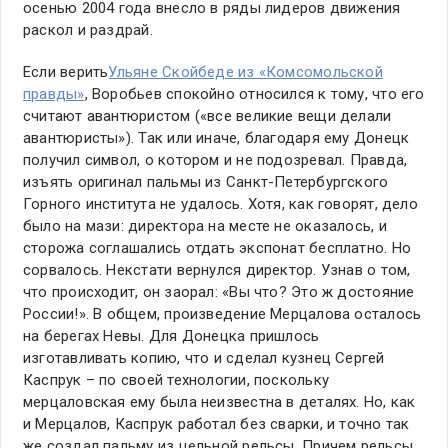
осенью 2004 года внесло в ряды лидеров движения
раскол и раздрай.
Если верить
Ульяне Скойбеде из «Комсомольской
правды»
, Воробьев спокойно относился к тому, что его
считают авантюристом («все великие вещи делали
авантюристы»). Так или иначе, благодаря ему Донецк
получил символ, о котором и не подозревал. Правда,
изъять оригинал пальмы из Санкт-Петербургского
Горного института не удалось. Хотя, как говорят, дело
было на мази: директора на месте не оказалось, и
сторожа соглашались отдать экспонат бесплатно. Но
сорвалось. Некстати вернулся директор. Узнав о том,
что происходит, он заорал: «Вы что? Это ж достояние
России!». В общем, произведение Мерцалова осталось
на берегах Невы. Для Донецка пришлось
изготавливать копию, что и сделал кузнец Сергей
Каспрук – по своей технологии, поскольку
мерцаловская ему была неизвестна в деталях. Но, как
и Мерцалов, Каспрук работал без сварки, и точно так
же создал пальму из цельной рельсы. Причем рельсы