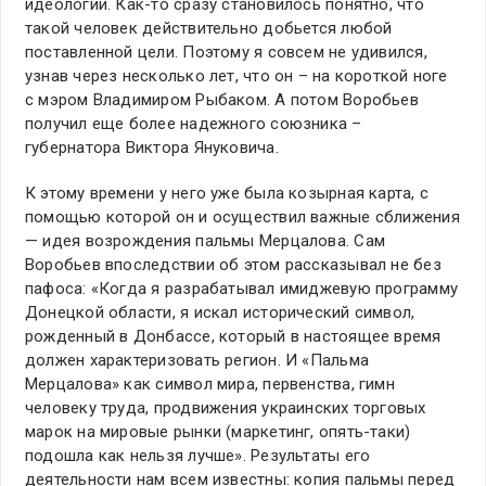
идеологии. Как-то сразу становилось понятно, что
такой человек действительно добьется любой
поставленной цели. Поэтому я совсем не удивился,
узнав через несколько лет, что он – на короткой ноге
с мэром Владимиром Рыбаком. А потом Воробьев
получил еще более надежного союзника –
губернатора Виктора Януковича.
К этому времени у него уже была козырная карта, с
помощью которой он и осуществил важные сближения
— идея возрождения пальмы Мерцалова. Сам
Воробьев впоследствии об этом рассказывал не без
пафоса: «Когда я разрабатывал имиджевую программу
Донецкой области, я искал исторический символ,
рожденный в Донбассе, который в настоящее время
должен характеризовать регион. И «Пальма
Мерцалова» как символ мира, первенства, гимн
человеку труда, продвижения украинских торговых
марок на мировые рынки (маркетинг, опять-таки)
подошла как нельзя лучше». Результаты его
деятельности нам всем известны: копия пальмы перед