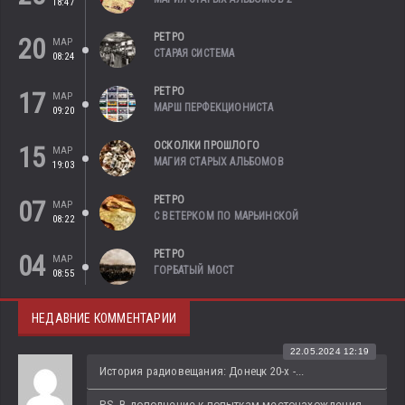
18:47
РЕТРО
20
МАР
СТАРАЯ СИСТЕМА
08:24
РЕТРО
17
МАР
МАРШ ПЕРФЕКЦИОНИСТА
09:20
ОСКОЛКИ ПРОШЛОГО
15
МАР
МАГИЯ СТАРЫХ АЛЬБОМОВ
19:03
РЕТРО
07
МАР
С ВЕТЕРКОМ ПО МАРЬИНСКОЙ
08:22
РЕТРО
04
МАР
ГОРБАТЫЙ МОСТ
08:55
НЕДАВНИЕ КОММЕНТАРИИ
22.05.2024 12:19
История радиовещания: Донецк 20-х -...
P.S. В дополнение к попыткам местонахождения 