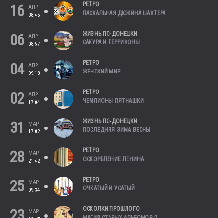
РЕТРО
16
АПР
ПАСХАЛЬНАЯ ДЮЖИНА ШАХТЕРА
08:45
ЖИЗНЬ ПО-ДОНЕЦКИ
06
АПР
САКУРА И ТЕРРИКОНЫ
08:57
РЕТРО
04
АПР
ЖЕНСКИЙ МИР
09:18
РЕТРО
02
АПР
ЧЕМПИОНЫ ПЯТНАШКИ
17:04
ЖИЗНЬ ПО-ДОНЕЦКИ
31
МАР
ПОСЛЕДНЯЯ ЗИМА ВЕСНЫ
17:02
РЕТРО
28
МАР
ОСКОРБЛЕНИЕ ЛЕНИНА
21:42
РЕТРО
25
МАР
ОЧКАТЫЙ И УСАТЫЙ
09:34
ОСКОЛКИ ПРОШЛОГО
23
МАР
МАГИЯ СТАРЫХ АЛЬБОМОВ-2