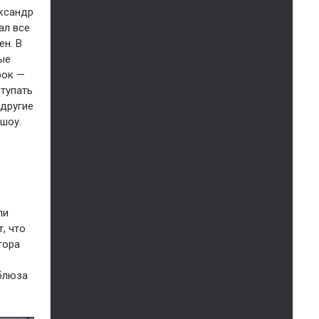
ександр
ал все
ен. В
ые
рок —
ступать
 другие
шоу.
ли
, что
тора
 блюза