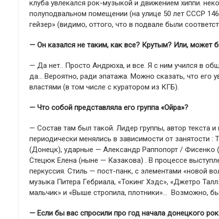
клуба увлекался рок-музыкой и движением хиппи. нек
полуподвальном помещении (на улице 50 лет СССР 146
гейзер» (видимо, оттого, что в подвале были соответ
— Он казался не таким, как все? Крутым? Или, может 
— Да нет.. Просто Андрюха, и все. Я с ним учился в о
да… Вероятно, ради эпатажа. Можно сказать, что его у
властями (в том числе с куратором из КГБ).
— Что собой представляла его группа «Ойра»?
— Состав там был такой. Лидер группы, автор текста и
периодически менялись в зависимости от занятости : 
(Донецк), ударные — Александр Раппопорт / Фисенко 
Стецюк Елена (ныне — Казакова) . В процессе выступл
перкуссия. Стиль — пост-панк, с элементами «новой в
музыка Питера Гебриала, «Токинг Хэдс», «Джетро Тал
мальчик» и «Выше стропила, плотники»… Возможно, был
— Если бы вас спросили про год начала донецкого рок