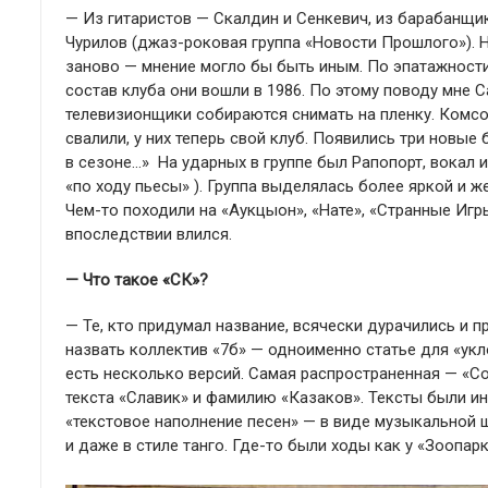
— Из гитаристов — Скалдин и Сенкевич, из барабанщи
Чурилов (джаз-роковая группа «Новости Прошлого»). Н
заново — мнение могло бы быть иным. По эпатажности 
состав клуба они вошли в 1986. По этому поводу мне 
телевизионщики собираются снимать на пленку. Комсо
свалили, у них теперь свой клуб. Появились три новые
в сезоне…» На ударных в группе был Рапопорт, вокал и
«по ходу пьесы» ). Группа выделялась более яркой и 
Чем-то походили на «Аукцыон», «Нате», «Странные Игры
впоследствии влился.
— Что такое «СК»?
— Те, кто придумал название, всячески дурачились и
назвать коллектив «7б» — одноименно статье для «укло
есть несколько версий. Самая распространенная — «Сов
текста «Славик» и фамилию «Казаков». Тексты были ин
«текстовое наполнение песен» — в виде музыкальной 
и даже в стиле танго. Где-то были ходы как у «Зоопар