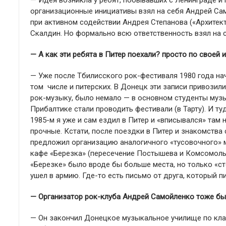
— Идея возникла у ребят, побывавших с Ленинграде и
организационные инициативы взял на себя Андрей Сам
при активном содействии Андрея Степанова («Архитект
Скалдин. Но формально всю ответственность взял на 
— А как эти ребята в Питер поехали? просто по своей 
— Уже после Тбилисского рок-фестиваля 1980 года нач
том числе и питерских. В Донецк эти записи привозил
рок-музыку, было немало — в основном студенты музы
Прибалтике стали проводить фестивали (в Тарту). И т
1985-м я уже и сам ездил в Питер и «вписывался» там 
прочные. Кстати, после поездки в Питер и знакомства
предложил организацию аналогичного «тусовочного» м
кафе «Березка» (пересечение Постышева и Комсомольс
«Березке» было вроде бы больше места, но только «сто
ушел в армию. Где-то есть письмо от друга, который пис
— Организатор рок-клуба Андрей Самойленко тоже бы
— Он закончил Донецкое музыкальное училище по кла