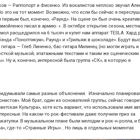
ков — Раппопорт и Фисенко. Из вокалистов неплохо звучал Ал
о это на тот момент. Возможно, что если бы сейчас я переслуш
первым был, конечно, «Раунд». На сцене он был очень креатив
Самойленко писал в армию: «…В октябре открытие сезона, местн
мол расщедрился на 6 тысяч и купит нам аппарат TESLA. Хард 
 бэнда «Поноптикум», Раунд» и «Грильяж в шоколаде». Будут вы
 гитара — Глеб Линенко, бас-гитара Милинец (но могли играть и
жесткой музыкой, эпатажными текстами и таким же сценическим 
». Ну и, конечно, интересной была группа «СК», в которую я
 придумывали самые разные объяснения. Изначально планирова
нистов». Мой брат, один из основателей группы, сейчас говорит
етская Культура», хотя есть вариант, что использовали имя ав
тересные. На каком-то рок-фестивали даже получили приз за
шкатулки. В музыкальном плане были мелодии и рок-н-ролла, и
ка», где-то «Странные Игры»… Но лишь в отдельных моментах.