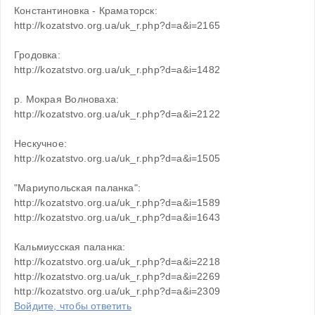
Константиновка - Краматорск: 
http://kozatstvo.org.ua/uk_r.php?d=a&i=2165 
Гродовка: 
http://kozatstvo.org.ua/uk_r.php?d=a&i=1482 
р. Мокрая Волноваха: 
http://kozatstvo.org.ua/uk_r.php?d=a&i=2122 
Нескучное: 
http://kozatstvo.org.ua/uk_r.php?d=a&i=1505 
"Мариупольская паланка": 
http://kozatstvo.org.ua/uk_r.php?d=a&i=1589 
http://kozatstvo.org.ua/uk_r.php?d=a&i=1643
Кальмиусская паланка:
http://kozatstvo.org.ua/uk_r.php?d=a&i=2218
http://kozatstvo.org.ua/uk_r.php?d=a&i=2269
http://kozatstvo.org.ua/uk_r.php?d=a&i=2309
Войдите, чтобы ответить