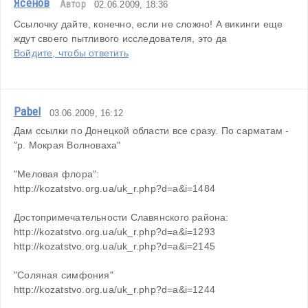
Ясенов
Автор
02.06.2009, 18:36
Ссылочку дайте, конечно, если не сложно! А викинги еще 
ждут своего пытливого исследователя, это да
Войдите, чтобы ответить
Pabel
03.06.2009, 16:12
Дам ссылки по Донецкой области все сразу. По сарматам - 
"р. Мокрая Волноваха"
"Меловая флора": 
http://kozatstvo.org.ua/uk_r.php?d=a&i=1484 
Достопримечательности Славянского района: 
http://kozatstvo.org.ua/uk_r.php?d=a&i=1293 
http://kozatstvo.org.ua/uk_r.php?d=a&i=2145 
"Соляная симфония" 
http://kozatstvo.org.ua/uk_r.php?d=a&i=1244 