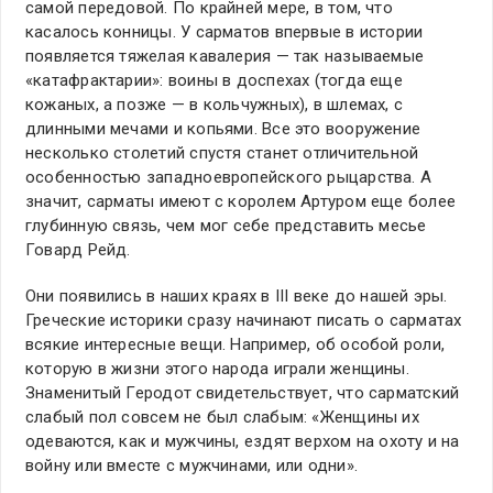
самой передовой. По крайней мере, в том, что
касалось конницы. У сарматов впервые в истории
появляется тяжелая кавалерия — так называемые
«катафрактарии»: воины в доспехах (тогда еще
кожаных, а позже — в кольчужных), в шлемах, с
длинными мечами и копьями. Все это вооружение
несколько столетий спустя станет отличительной
особенностью западноевропейского рыцарства. А
значит, сарматы имеют с королем Артуром еще более
глубинную связь, чем мог себе представить месье
Говард Рейд.
Они появились в наших краях в III веке до нашей эры.
Греческие историки сразу начинают писать о сарматах
всякие интересные вещи. Например, об особой роли,
которую в жизни этого народа играли женщины.
Знаменитый Геродот свидетельствует, что сарматский
слабый пол совсем не был слабым: «Женщины их
одеваются, как и мужчины, ездят верхом на охоту и на
войну или вместе с мужчинами, или одни».