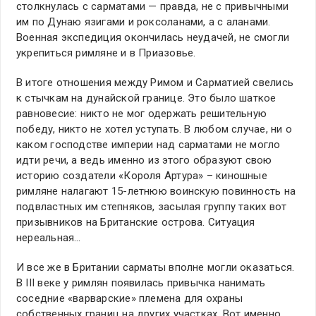
столкнулась с сарматами — правда, не с привычными
им по Дунаю язигами и роксоланами, а с аланами.
Военная экспедиция окончилась неудачей, не смогли
укрепиться римляне и в Приазовье.
В итоге отношения между Римом и Сарматией свелись
к стычкам на дунайской границе. Это было шаткое
равновесие: никто не мог одержать решительную
победу, никто не хотел уступать. В любом случае, ни о
каком господстве империи над сарматами не могло
идти речи, а ведь именно из этого образуют свою
историю создатели «Короля Артура» – киношные
римляне налагают 15-летнюю воинскую повинность на
подвластных им степняков, засылая группу таких вот
призывников на Британские острова. Ситуация
нереальная…
И все же в Британии сарматы вполне могли оказаться.
В III веке у римлян появилась привычка нанимать
соседние «варварские» племена для охраны
собственных границ на других участках. Вот именно