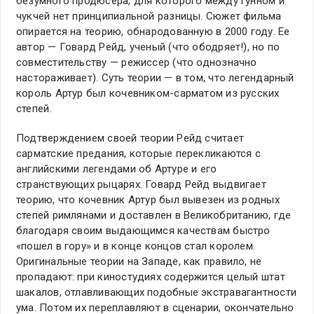
безумного продюсера, для которого между гунном и
чукчей нет принципиальной разницы. Сюжет фильма
опирается на теорию, обнародованную в 2000 году. Ее
автор — Говард Рейд, ученый (что ободряет!), но по
совместительству — режиссер (что однозначно
настораживает). Суть теории — в том, что легендарный
король Артур был кочевником-сарматом из русских
степей.
Подтверждением своей теории Рейд считает
сарматские предания, которые перекликаются с
английскими легендами об Артуре и его
странствующих рыцарях. Говард Рейд выдвигает
теорию, что кочевник Артур был вывезен из родных
степей римлянами и доставлен в Великобританию, где
благодаря своим выдающимся качествам быстро
«пошел в гору» и в конце концов стал королем.
Оригинальные теории на Западе, как правило, не
пропадают: при киностудиях содержится целый штат
шакалов, отлавливающих подобные экстравагантности
ума. Потом их переплавляют в сценарии, окончательно