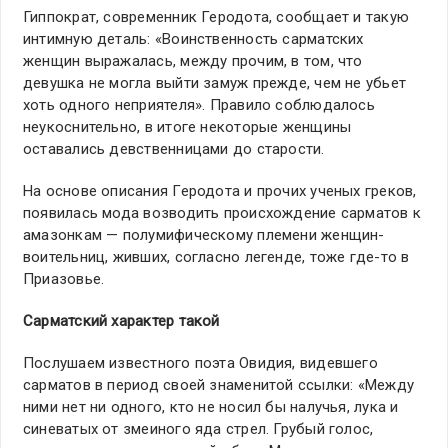
Гиппократ, современник Геродота, сообщает и такую
интимную деталь: «Воинственность сарматских
женщин выражалась, между прочим, в том, что
девушка не могла выйти замуж прежде, чем не убьет
хоть одного неприятеля». Правило соблюдалось
неукоснительно, в итоге некоторые женщины
оставались девственницами до старости.
На основе описания Геродота и прочих ученых греков,
появилась мода возводить происхождение сарматов к
амазонкам — полумифическому племени женщин-
воительниц, живших, согласно легенде, тоже где-то в
Приазовье.
Сарматский характер такой
Послушаем известного поэта Овидия, видевшего
сарматов в период своей знаменитой ссылки: «Между
ними нет ни одного, кто не носил бы налучья, лука и
синеватых от змеиного яда стрел. Грубый голос,