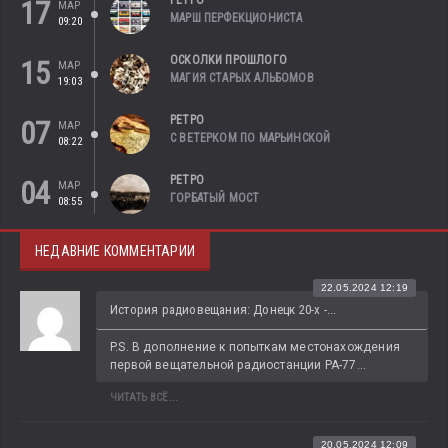
РЕТРО
17
МАР
МАРШ ПЕРФЕКЦИОНИСТА
09:20
ОСКОЛКИ ПРОШЛОГО
15
МАР
МАГИЯ СТАРЫХ АЛЬБОМОВ
19:03
РЕТРО
07
МАР
С ВЕТЕРКОМ ПО МАРЬИНСКОЙ
08:22
РЕТРО
04
МАР
ГОРБАТЫЙ МОСТ
08:55
НЕДАВНИЕ КОММЕНТАРИИ
22.05.2024 12:19
История радиовещания: Донецк 20-х -...
P.S. В дополнение к попыткам местонахождения 
первой вещательной радиостанции РА-77...
ЧИТАТЬ ВСЁ...
20.05.2024 12:09