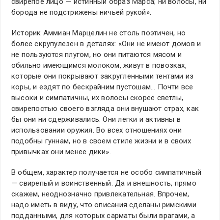
свирепое лицо — истинный образ Марса; ни волосы, ни
борода не подстрижены ничьей рукой».
Историк Аммиан Марцелин не столь поэтичен, но
более скрупулезен в деталях: «Они не имеют домов и
не пользуются плугом, но они питаются мясом и
обильно имеющимся молоком, живут в повозках,
которые они покрывают закругленными тентами из
коры, и ездят по бескрайним пустошам… Почти все
высоки и симпатичны, их волосы скорее светлы,
свирепостью своего взгляда они внушают страх, как
бы они ни сдерживались. Они легки и активны в
использовании оружия. Во всех отношениях они
подобны гуннам, но в своем стиле жизни и в своих
привычках они менее дики».
В общем, характер получается не особо симпатичный
— свирепый и воинственный. Да и внешность, прямо
скажем, неоднозначно привлекательная. Впрочем,
надо иметь в виду, что описания сделаны римскими
подданными, для которых сарматы были врагами, а