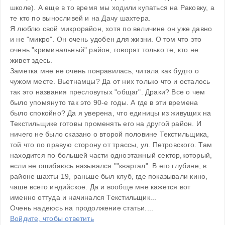
школе). А еще в то время мы ходили купаться на Раковку, а 
те кто по выносливей и на Дачу шахтера. 
Я люблю свой микрорайон, хотя по величине он уже давно 
и не "микро". Он очень удобен для жизни. О том что это 
очень "криминальный" район, говорят только те, кто не 
живет здесь. 
Заметка мне не очень понравилась, читала как будто о 
чужом месте. Вьетнамцы? Да от них только что и осталось 
так это названия пресловутых "общаг". Драки? Все о чем 
было упомянуто так это 90-е годы. А где в эти времена 
было спокойно? Да я уверена, что единицы из живущих на 
Текстильщике готовы променять его на другой район. И 
ничего не было сказано о второй половине Текстильщика, 
той что по правую сторону от трассы, ул. Петровского. Там 
находится по большей части одноэтажный сектор,который, 
если не ошибаюсь назывался ""квартал". В его глубине, в 
районе шахты 19, раньше был клуб, где показывали кино, 
чаше всего индийское. Да и вообще мне кажется вот 
именно оттуда и начинался Текстильщик...
Очень надеюсь на продолжение статьи....
Войдите, чтобы ответить