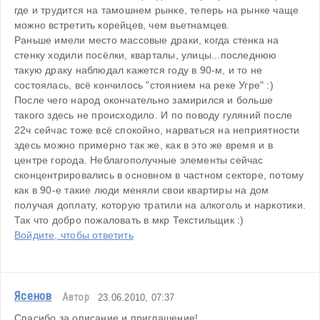
где и трудится на тамошнем рынке, теперь на рынке чаще 
можно встретить корейцев, чем вьетнамцев.
Раньше имели место массовые драки, когда стенка на 
стенку ходили посёлки, кварталы, улицы...последнюю 
такую драку наблюдал кажется году в 90-м, и то не 
состоялась, всё кончилось "стоянием на реке Угре" :) 
После чего народ окончательно замирился и больше 
такого здесь не происходило. И по поводу гуляний после 
22ч сейчас тоже всё спокойно, нарваться на неприятности 
здесь можно примерно так же, как в это же время и в 
центре города. Неблагополучные элементы сейчас 
сконцентрировались в основном в частном секторе, потому 
как в 90-е такие люди меняли свои квартиры на дом 
получая доплату, которую тратили на алкоголь и наркотики. 
Так что добро пожаловать в мкр Текстильщик :)
Войдите, чтобы ответить
Ясенов
Автор
23.06.2010, 07:37
Спасибо за описание и приглашение!