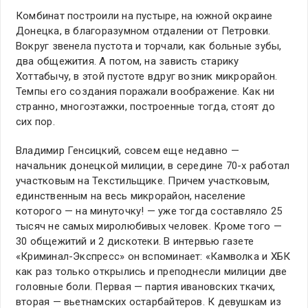
Комбинат построили на пустыре, на южной окраине
Донецка, в благоразумном отдалении от Петровки.
Вокруг звенела пустота и торчали, как больные зубы,
два общежития. А потом, на зависть старику
Хоттабычу, в этой пустоте вдруг возник микрорайон.
Темпы его создания поражали воображение. Как ни
странно, многоэтажки, построенные тогда, стоят до
сих пор.
Владимир Генсицкий, совсем еще недавно —
начальник донецкой милиции, в середине 70-х работал
участковым на Текстильщике. Причем участковым,
единственным на весь микрорайон, население
которого — на минуточку! — уже тогда составляло 25
тысяч не самых миролюбивых человек. Кроме того —
30 общежитий и 2 дискотеки. В интервью газете
«Криминал-Экспресс» он вспоминает: «Камволка и ХБК
как раз только открылись и преподнесли милиции две
головные боли. Первая — партия ивановских ткачих,
вторая — вьетнамских остарбайтеров. К девушкам из