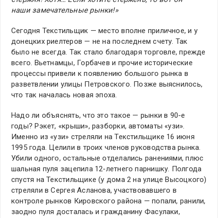
наши замечательные рынки!»
Сегодня Текстильщик — место вполне приличное, и у
донецких риелтеров — не на последнем счету. Так
было не всегда. Так стало благодаря торговле, прежде
всего. Вьетнамцы, Горбачев и прочие исторические
процессы привели к появлению большого рынка в
разветвлении улицы Петровского. Позже выяснилось,
что так началась новая эпоха.
Надо ли объяснять, что это такое — рынки в 90-е
годы? Рэкет, «крыши», разборки, автоматы «узи».
Именно из «узи» стреляли на Текстильщике 16 июня
1995 года. Целили в троих членов руководства рынка.
Убили одного, остальные отделались ранениями, плюс
шальная пуля зацепила 12-летнего парнишку. Полгода
спустя на Текстильщике (у дома 2 на улице Высоцкого)
стреляли в Сергея Асланова, участвовавшего в
контроле рынков Кировского района — попали, ранили,
заодно пуля досталась и гражданину Фасулаки,