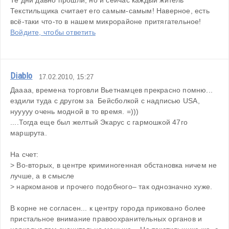
Те дни давно прошли, но и сейчас каждый житель 
Текстильщика считает его самым-самым! Наверное, есть 
всё-таки что-то в нашем микрорайоне притягательное!
Войдите, чтобы ответить
Diablo
17.02.2010, 15:27
Даааа, времена торговли Вьетнамцев прекрасно помню... 
ездили туда с другом за  Бейсболкой с надписью USA, 
нууууу очень модной в то время. =))) 
....Тогда еще был желтый Экарус с гармошкой 47го 
маршрута.
На счет:
> Во-вторых, в центре криминогенная обстановка ничем не 
лучше, а в смысле 
> наркоманов и прочего подобного– так однозначно хуже.
В корне не согласен... к центру города приковано более 
пристальное внимание правоохранительных органов и 