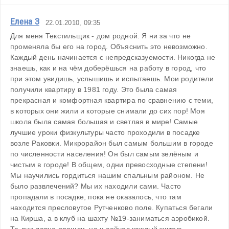
Елена З
22.01.2010, 09:35
Для меня Текстильщик - дом родной. Я ни за что не 
променяла бы его на город. Объяснить это невозможно. 
Каждый день начинается с непредсказуемости. Никогда не 
знаешь, как и на чём доберёшься на работу в город, что 
при этом увидишь, услышишь и испытаешь. Мои родители 
получили квартиру в 1981 году. Это была самая 
прекрасная и комфортная квартира по сравнению с теми, 
в которых они жили и которые снимали до сих пор! Моя 
школа была самая большая и светлая в мире! Самые 
лучшие уроки физкультуры часто проходили в посадке 
возле Раковки. Микрорайон был самым большим в городе 
по численности населения! Он был самым зелёным и 
чистым в городе! В общем, одни превосходные степени! 
Мы научились гордиться нашим спальным районом. Не 
было развлечений? Мы их находили сами. Часто 
пропадали в посадке, пока не оказалось, что там 
находится пресловутое Рутченково поле. Купаться бегали 
на Кирша, а в клуб на шахту №19-заниматься аэробикой. 