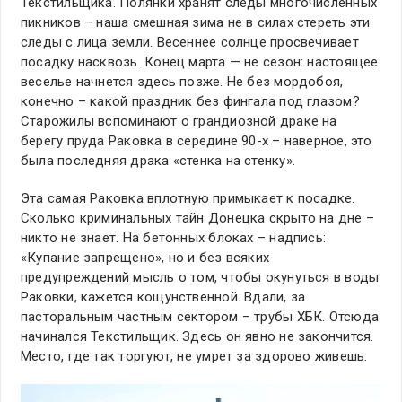
Текстильщика. Полянки хранят следы многочисленных
пикников – наша смешная зима не в силах стереть эти
следы с лица земли. Весеннее солнце просвечивает
посадку насквозь. Конец марта — не сезон: настоящее
веселье начнется здесь позже. Не без мордобоя,
конечно – какой праздник без фингала под глазом?
Старожилы вспоминают о грандиозной драке на
берегу пруда Раковка в середине 90-х – наверное, это
была последняя драка «стенка на стенку».
Эта самая Раковка вплотную примыкает к посадке.
Сколько криминальных тайн Донецка скрыто на дне –
никто не знает. На бетонных блоках – надпись:
«Купание запрещено», но и без всяких
предупреждений мысль о том, чтобы окунуться в воды
Раковки, кажется кощунственной. Вдали, за
пасторальным частным сектором – трубы ХБК. Отсюда
начинался Текстильщик. Здесь он явно не закончится.
Место, где так торгуют, не умрет за здорово живешь.