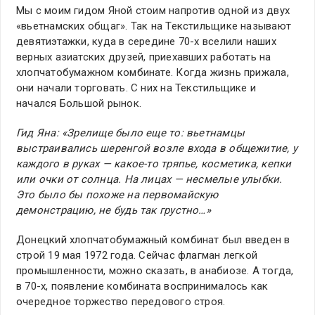
Мы с моим гидом Яной стоим напротив одной из двух
«вьетнамских общаг». Так на Текстильщике называют
девятиэтажки, куда в середине 70-х вселили наших
верных азиатских друзей, приехавших работать на
хлопчатобумажном комбинате. Когда жизнь прижала,
они начали торговать. С них на Текстильщике и
начался Большой рынок.
Гид Яна: «Зрелище было еще то: вьетнамцы
выстраивались шеренгой возле входа в общежитие, у
каждого в руках — какое-то тряпье, косметика, кепки
или очки от солнца. На лицах — несмелые улыбки.
Это было бы похоже на первомайскую
демонстрацию, не будь так грустно…»
Донецкий хлопчатобумажный комбинат был введен в
строй 19 мая 1972 года. Сейчас флагман легкой
промышленности, можно сказать, в анабиозе. А тогда,
в 70-х, появление комбината воспринималось как
очередное торжество передового строя.