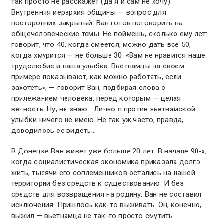
так просто не расскажет (да я и сам не хочу).
Внутренняя иерархия общины — вопрос для
посторонних закрытый. Ван готов поговорить на
общечеловеческие темы. Не поймешь, сколько ему лет:
говорит, что 40, когда смеется, можно дать все 50,
когда хмурится — не больше 30. «Вам не нравится наше
трудолюбие и наша улыбка. Вьетнамцы на своем
примере показывают, как можно работать, если
захотеть», — говорит Ван, подбирая слова с
прилежанием человека, перед которым — целая
вечность. Ну, не знаю… Лично я против вьетнамской
улыбки ничего не имею. Не так уж часто, правда,
доводилось ее видеть…
В Донецке Ван живет уже больше 20 лет. В начале 90-х,
когда социалистическая экономика приказала долго
жить, тысячи его соплеменников остались на нашей
территории без средств к существованию. И без
средств для возвращения на родину. Ван не составил
исключения. Пришлось как-то выживать. Он, конечно,
выжил — вьетнамца не так-то просто смутить