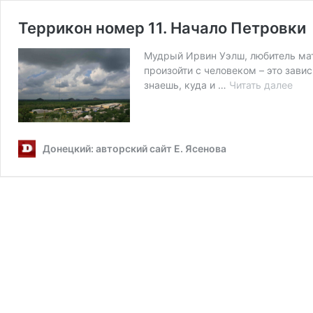
Террикон номер 11. Начало Петровки
Мудрый Ирвин Уэлш, любитель мато
произойти с человеком – это зав
Тер
знаешь, куда и …
Читать далее
ном
11.
Нач
Пет
Донецкий: авторский сайт Е. Ясенова