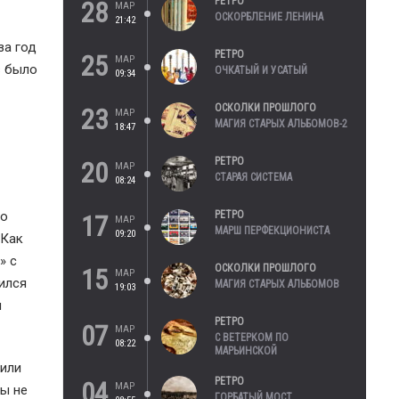
РЕТРО
28
МАР
ОСКОРБЛЕНИЕ ЛЕНИНА
21:42
за год
РЕТРО
25
МАР
в было
ОЧКАТЫЙ И УСАТЫЙ
09:34
ОСКОЛКИ ПРОШЛОГО
23
МАР
МАГИЯ СТАРЫХ АЛЬБОМОВ-2
18:47
РЕТРО
20
МАР
СТАРАЯ СИСТЕМА
08:24
РЕТРО
го
17
МАР
МАРШ ПЕРФЕКЦИОНИСТА
09:20
 Как
» с
ОСКОЛКИ ПРОШЛОГО
15
МАР
ился
МАГИЯ СТАРЫХ АЛЬБОМОВ
19:03
ч
РЕТРО
07
МАР
С ВЕТЕРКОМ ПО
08:22
МАРЬИНСКОЙ
оили
РЕТРО
04
МАР
бы не
ГОРБАТЫЙ МОСТ