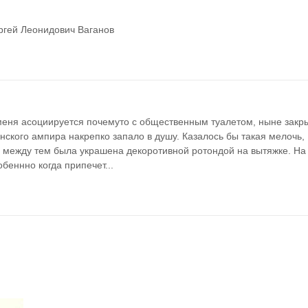
ергей Леонидович Ваганов
 меня асоциируется почемуто с общественным туалетом, ныне закры
нского ампира накрепко запало в душу. Казалось бы такая мелочь, 
а между тем была украшена декоротивной ротондой на вытяжке. На 
беннно когда припечет...