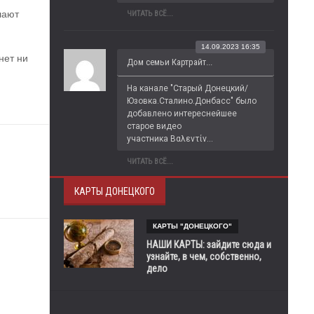
ают 
ЧИТАТЬ ВСЁ...
14.09.2023 16:35
ет ни 
Дом семьи Картрайт...
На канале "Старый Донецкий/
Юзовка.Сталино.Донбасс" было 
добавлено интереснейшее 
старое видео 
участника Βαλεντίν...
ЧИТАТЬ ВСЁ...
КАРТЫ ДОНЕЦКОГО
КАРТЫ "ДОНЕЦКОГО"
НАШИ КАРТЫ: зайдите сюда и
узнайте, в чем, собственно,
дело