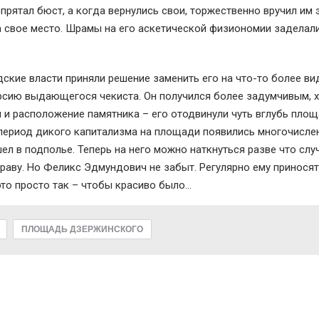
рятал бюст, а когда вернулись свои, торжественно вручил им 
а свое место. Шрамы на его аскетической физиономии заделал
дские власти приняли решение заменить его на что-то более ви
ерсию выдающегося чекиста. Он получился более задумчивым, х
 и расположение памятника – его отодвинули чуть вглубь площ
 период дикого капитализма на площади появились многочисле
ел в подполье. Теперь на него можно наткнуться разве что слу
раву. Но Феликс Эдмундович не забыт. Регулярно ему принося
то просто так – чтобы красиво было…
ПЛОЩАДЬ ДЗЕРЖИНСКОГО