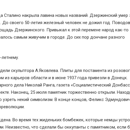
да Сталино накрыла лавина новых названий. Дзержинский умер 
о. До своего 50-летия железный человек не дожил год. Поводо
ощадь Дзержинского. Привыкал к этой перемене народ как-то
залось самым живучим в городе. До сих пор дончане разного
-летнему.
ели скульптора А.Яковлева. Плиты для постамента из розово
ом из карьеров области и в июне 1937 года привезли в Донецк.
рного дела Николай Ранга, газета «Социалистический Донбасс
екте. Наконец, 25 июля памятник торжественно открыли. Наход
о узреть некий символизм. В конце концов, Феликс Эдмундови
трреволюции.
уждена. Во время тех жиденьких бомбежек, которые немцы устр
. Неизвестно, что сделали бы оккупанты с памятником, если 