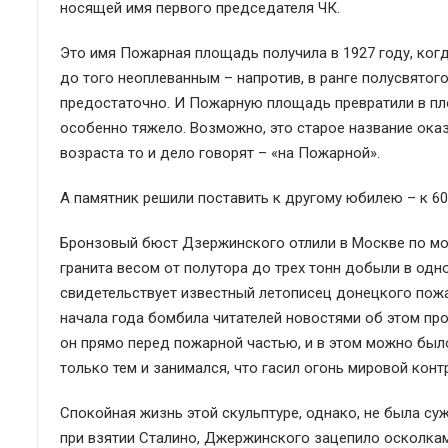
носящей имя первого председателя ЧК.
Это имя Пожарная площадь получила в 1927 году, ког
до того неоплеванным – напротив, в ранге полусвятог
предостаточно. И Пожарную площадь превратили в пл
особенно тяжело. Возможно, это старое название ока
возраста то и дело говорят – «на Пожарной».
А памятник решили поставить к другому юбилею – к 60
Бронзовый бюст Дзержинского отлили в Москве по мод
гранита весом от полутора до трех тонн добыли в одн
свидетельствует известный летописец донецкого пожа
начала года бомбила читателей новостями об этом про
он прямо перед пожарной частью, и в этом можно был
только тем и занимался, что гасил огонь мировой кон
Спокойная жизнь этой скульптуре, однако, не была с
при взятии Сталино, Джержинского зацепило осколками