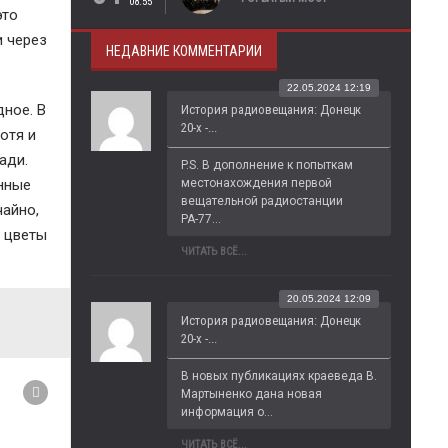
08:55
это
и через
НЕДАВНИЕ КОММЕНТАРИИ
22.05.2024 12:19
дное. В
История радиовещания: Донецк
20-х -...
отя и
ади.
P.S. В дополнение к попыткам 
местонахождения первой 
нные
вещательной радиостанции 
чайно,
РА-77...
т цветы
ЧИТАТЬ ВСЁ...
20.05.2024 12:09
История радиовещания: Донецк
20-х -...
В новых публикациях краеведа В. 
Мартыненко дана новая 
информация о...
ЧИТАТЬ ВСЁ...