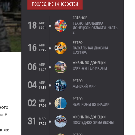
ПОСЛЕДНИЕ 14 НОВОСТЕЙ
ГЛАВНОЕ
18
АПР
ТЕХНОГЕРАЛЬДИКА
09:01
ДОНЕЦКОЙ ОБЛАСТИ. ЧАСТЬ
2
РЕТРО
16
АПР
ПАСХАЛЬНАЯ ДЮЖИНА
08:45
ШАХТЕРА
ЖИЗНЬ ПО-ДОНЕЦКИ
06
АПР
САКУРА И ТЕРРИКОНЫ
08:57
РЕТРО
04
АПР
ЖЕНСКИЙ МИР
09:18
РЕТРО
02
АПР
ЧЕМПИОНЫ ПЯТНАШКИ
17:04
ного
и. В
ЖИЗНЬ ПО-ДОНЕЦКИ
31
МАР
,
ПОСЛЕДНЯЯ ЗИМА ВЕСНЫ
17:02
ак же