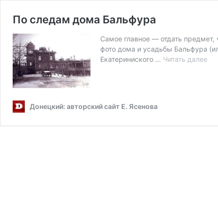
По следам дома Бальфура
Самое главное — отдать предмет, 
фото дома и усадьбы Бальфура (ил
По
Екатериниского …
Читать далее
сл
до
Ба
Донецкий: авторский сайт Е. Ясенова